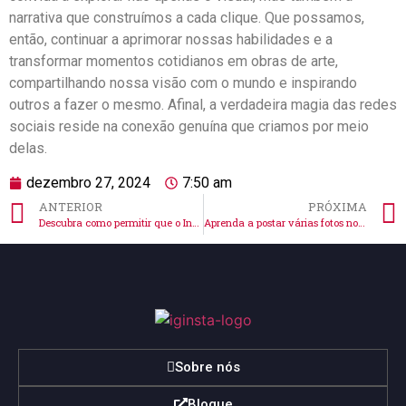
narrativa que construímos a cada clique. Que possamos,
‍então,‍ continuar a aprimorar nossas habilidades e a
transformar momentos cotidianos em obras de arte,
compartilhando​ nossa visão ‍com o mundo e inspirando
outros a fazer o mesmo. ⁤Afinal, a verdadeira magia‌ das redes
sociais ⁤reside na conexão genuína ‍que criamos⁣ por meio
delas.
dezembro 27, 2024
7:50 am
ANTERIOR
PRÓXIMA
Descubra como permitir que o Instagram acesse suas fotos
Aprenda a postar várias fotos no stories do Instagram facilmente!
Sobre nós
Blogue