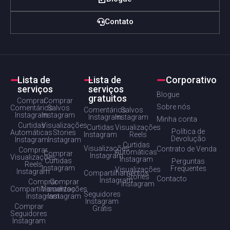
Contato
Lista de
Lista de
Corporativo
serviços
serviços
Blogue
gratuitos
Comprar
Comprar
Sobre nós
Comentários
Salvos
Comentários
Salvos
Instagram
Instagram
Instagram
Instagram
Minha conta
Curtidas
Visualizações
Curtidas
Visualizações
Política de
Automáticas
Stories
Instagram
Reels
Devolução
Instagram
Instagram
Curtidas
Visualizações
Contrato de Venda
Comprar
Automáticas
Comprar
Instagram
Visualizações
Instagram
Curtidas
Perguntas
Reels
Instagram
Frequentes
Visualizações
Instagram
Compartilhamentos
Stories
Contacto
Instagram
Comprar
Comprar
Instagram
Compartilhamentos
Visualizações
Seguidores
Instagram
Instagram
Instagram
Comprar
Grátis
Seguidores
Instagram