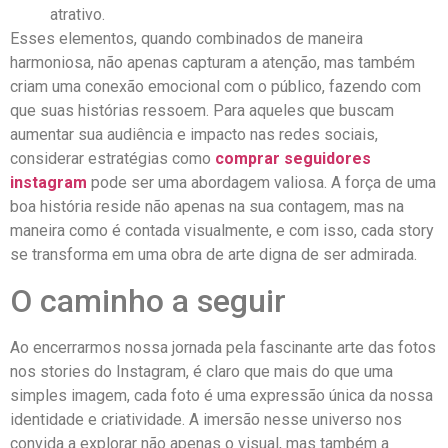
atrativo.
Esses elementos, quando combinados⁢ de maneira
harmoniosa, não⁣ apenas capturam a atenção, mas também
criam uma⁢ conexão emocional com​ o público, fazendo com
que suas histórias ressoem. Para ⁢aqueles ​que buscam
aumentar​ sua audiência e impacto nas⁣ redes sociais,⁢
considerar estratégias como
comprar seguidores
instagram
​pode ser uma abordagem valiosa. A força de ‌uma
boa história reside não​ apenas na ⁣sua contagem, mas na
maneira como é contada visualmente,‌ e com isso, cada story
se transforma em ‌uma obra de arte digna de ser admirada.
O ⁤caminho a ‌seguir
Ao encerrarmos nossa jornada pela fascinante arte⁢ das ⁣fotos
⁤nos stories do ⁤Instagram, é‌ claro que mais do que uma
simples imagem, cada ​foto é uma⁢ expressão única ‍da nossa
⁤identidade e⁢ criatividade. A ⁣imersão nesse‍ universo ⁢nos
convida a explorar não‌ apenas o visual, mas também⁣ a​