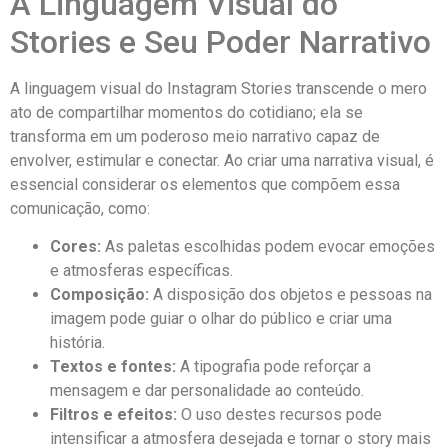
A Linguagem ‍Visual do
Stories e Seu Poder Narrativo
A ‍linguagem visual⁤ do Instagram ⁣Stories transcende o‍ mero⁣
ato de compartilhar momentos ⁤do cotidiano; ela se
transforma em um ⁣poderoso meio ⁤narrativo capaz de
envolver, estimular e​ conectar. Ao criar ⁣uma narrativa ‍visual, é
essencial considerar os elementos que compõem essa
comunicação, como:
Cores:
As paletas escolhidas podem ‍evocar emoções
e⁢ atmosferas‍ específicas.
Composição:
A‍ disposição dos ⁤objetos e pessoas⁣ na
imagem‍ pode guiar ‌o olhar do público e criar ​uma
história.
Textos e fontes:
A tipografia pode reforçar​ a
mensagem e‍ dar ⁢personalidade ao conteúdo.
Filtros e efeitos:
O uso destes‍ recursos pode
intensificar a atmosfera desejada‍ e tornar o story mais ​