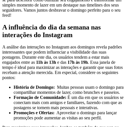
simples ‍momento​ de lazer em ⁤um destaque nas timelines dos seus​
seguidores. Vamos juntos desbravar o ⁣domingo perfeito ⁣para o seu
feed!
A ⁣influência do dia‍ da semana nas
interações do Instagram
A análise das interações no Instagram⁣ aos domingos ⁢revela padrões
interessantes que podem‍ influenciar a visibilidade das suas
postagens. Durante⁢ este dia, os usuários tendem ⁢a⁣ estar mais
⁢engajados entre as
11h⁣ às 13h
e das
17h às 19h
. Essa janela‌ de
tempo ⁤é ideal para maximizar as interações e garantir que suas fotos
recebam​ a atenção merecida. Em especial, considere ‌os⁣ seguintes
pontos:
História de Domingo:
⁣ Muitas pessoas usam o domingo para
compartilhar⁤ momentos⁤ de ⁤lazer, como brunches ⁣e passeios.
Formação de Comunidade:
É um dia em que os usuários se
⁣conectam mais⁢ com amigos e familiares, ⁤fazendo com que as
‍postagens se tornem mais pessoais e ‌interativas.
Promoções e Ofertas:
⁣ Aproveitar o domingo para⁤ lançar
⁤promoções ​pode aumentar as visitas ao⁣ seu perfil.