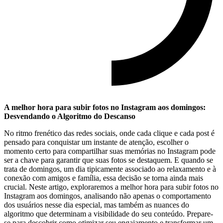
A ‍melhor hora ‌para⁣ subir fotos no ⁢Instagram aos domingos:⁢
Desvendando o Algoritmo do Descanso
No ritmo frenético das redes⁤ sociais, onde cada clique⁣ e⁤ cada post é
pensado para ⁤conquistar um instante⁤ de ⁣atenção, escolher o
momento certo para compartilhar suas memórias no Instagram pode
ser a chave para ‍garantir que suas fotos se destaquem. E⁢ quando se
trata⁤ de domingos, um dia tipicamente associado ao relaxamento e⁤ à
conexão com ‍amigos ⁤e família, essa‍ decisão se torna ainda mais
⁤crucial. Neste ⁤artigo, exploraremos a ⁢melhor ‌hora para ⁤subir fotos no
Instagram⁤ aos domingos, ⁣analisando não apenas o ​comportamento
dos usuários nesse⁣ dia especial, mas também as nuances do
algoritmo que determinam a visibilidade ​do seu conteúdo.‍ Prepare-
se para descobrir como otimizar seu engajamento‌ e transformar um