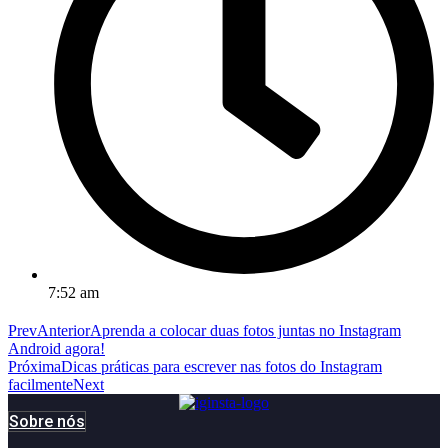
7:52 am
Prev
Anterior
Aprenda a colocar duas fotos juntas no Instagram
Android agora!
Próxima
Dicas práticas para escrever nas fotos do Instagram
facilmente
Next
Sobre nós