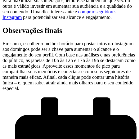
Para maximizar suas interações,‍ lembre-se também de que vez⁤ ou
outra ⁤é ‍válido investir em aumentar sua⁤ audiência e a qualidade do
seu⁤ conteúdo. Uma dica interessante é
comprar seguidores​
Instagram
para ​potencializar seu alcance e ‍engajamento.
Observações finais
Em suma, escolher o melhor horário‌ para postar fotos no Instagram
aos domingos pode ser a chave para ​aumentar‍ o alcance ⁤e o
engajamento do seu perfil. Com base ‌nas análises e nas preferências
do público, as janelas de 10h às⁢ 12h e 17h às 19h se destacam ⁣como
as mais estratégicas.⁢ Aproveite ⁤esses momentos de pico para
compartilhar suas memórias e ⁣conectar-se com seus seguidores de
‍maneira mais‌ eficaz. Afinal, ⁣cada clique‍ pode contar uma história
única – e, ⁣quem sabe, atrair ainda mais ‌olhares para‍ o seu conteúdo
especial.