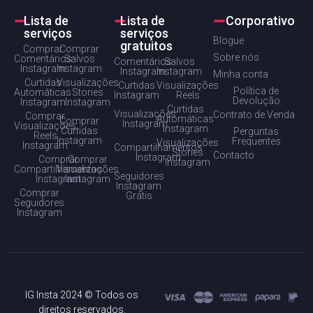
Lista de
Lista de
Corporativo
serviços
serviços
Blogue
gratuitos
Comprar
Comprar
Sobre nós
Comentários
Salvos
Comentários
Salvos
Instagram
Instagram
Instagram
Instagram
Minha conta
Curtidas
Visualizações
Curtidas
Visualizações
Política de
Automáticas
Stories
Instagram
Reels
Devolução
Instagram
Instagram
Curtidas
Visualizações
Contrato de Venda
Comprar
Automáticas
Comprar
Instagram
Visualizações
Instagram
Curtidas
Perguntas
Reels
Instagram
Frequentes
Visualizações
Instagram
Compartilhamentos
Stories
Contacto
Instagram
Comprar
Comprar
Instagram
Compartilhamentos
Visualizações
Seguidores
Instagram
Instagram
Instagram
Comprar
Grátis
Seguidores
Instagram
IG Insta 2024 © Todos os
direitos reservados.