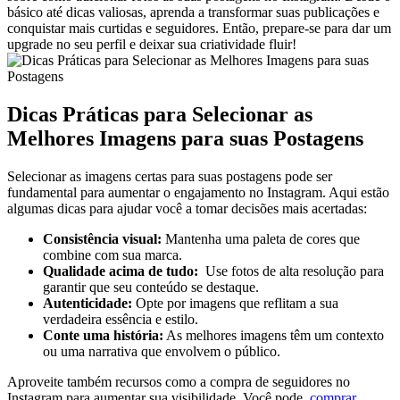
básico até dicas valiosas,‍ aprenda a transformar suas publicações e
conquistar ⁢mais curtidas e seguidores. Então, prepare-se para ‍dar um‍
upgrade no seu perfil e deixar sua ​criatividade fluir!
Dicas Práticas para Selecionar as
Melhores ‌Imagens para suas Postagens
Selecionar ⁣as ⁣imagens certas para suas postagens pode‍ ser
fundamental para aumentar o engajamento no Instagram. Aqui ​estão
algumas dicas para ajudar você ⁤a ⁤tomar decisões⁣ mais acertadas:
Consistência visual:
‌Mantenha​ uma paleta‌ de cores que
‌combine com​ sua marca.
Qualidade acima de tudo:
⁤ Use‍ fotos de alta‌ resolução para
garantir que ⁣seu conteúdo se destaque.
Autenticidade:
Opte por imagens que reflitam a sua
verdadeira essência e estilo.
Conte uma história:
As‍ melhores imagens têm ⁤um⁣ contexto
ou uma narrativa⁤ que ‍envolvem o público.
Aproveite também recursos como a ⁤compra ⁢de seguidores no
Instagram para aumentar sua visibilidade. Você ⁤pode ‌
comprar