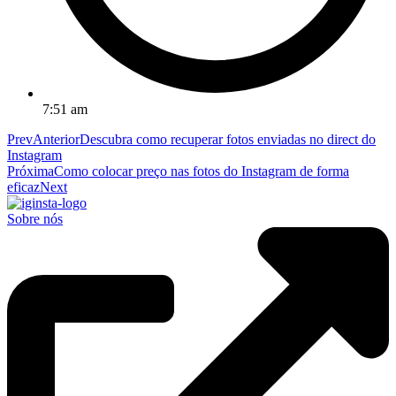
7:51 am
Prev
Anterior
Descubra como recuperar fotos enviadas no direct do
Instagram
Próxima
Como colocar preço nas fotos do Instagram de forma
eficaz
Next
Sobre nós