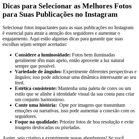
Dicas⁢ para Selecionar‌ as Melhores ‌Fotos
para Suas Publicações no Instagram
Selecionar fotos impactantes para as suas ‌publicações no Instagram​
é‌ essencial para atrair a atenção dos seguidores e‌ aumentar⁤ o⁤
engajamento. Aqui estão algumas dicas para garantir que suas‌
escolhas sejam sempre acertadas:
Considere a luminosidade:
Fotos bem iluminadas
geralmente têm mais ‍apelo, então ‌aproveite a luz natural
sempre que possível.
Variedade de ângulos:
Experimente diferentes perspectivas ⁢e
ângulos; isso pode adicionar uma dinâmica interessante ao seu
feed.
Estética ​consistente:
Mantenha ⁤uma paleta de cores ou um
estilo que se ‍alinhe à identidade visual‍ da sua‍ conta para criar
um conjunto ⁣harmonioso.
Conte‌ uma história:
⁢ Opte por imagens⁤ que transmitam
emoções ou‌ narrativas, isso pode aumentar a conexão com os
seguidores.
Foque na qualidade:
Priorize fotos de boa resolução e⁢ evite
imagens⁢ desfocadas ou pixeladas.
Assim, seja ‌criativo e experimente novas abordagens! Se você