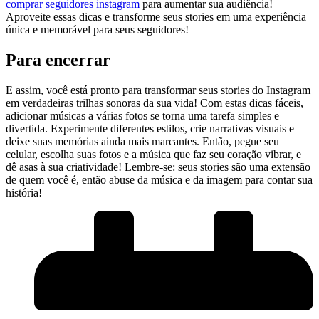
comprar seguidores instagram
para aumentar sua audiência!
Aproveite essas dicas e transforme seus ⁤stories em uma ⁤experiência
⁣única e memorável ‍para seus⁢ seguidores! ​
Para encerrar
E⁤ assim, você⁤ está pronto⁢ para transformar seus stories do Instagram‌
em​ verdadeiras trilhas sonoras‍ da sua vida!⁤ Com estas⁢ dicas fáceis,⁣
adicionar⁣ músicas a‌ várias⁢ fotos se torna uma tarefa⁣ simples e‍
divertida. Experimente diferentes estilos, crie‍ narrativas⁢ visuais e
‌deixe suas memórias ainda mais marcantes. Então,‍ pegue seu
celular, escolha ⁣suas fotos ⁣e a ​música que faz seu coração vibrar, e
dê asas à sua criatividade! Lembre-se: seus stories‌ são uma extensão‌
de quem você é, então abuse da música e⁤ da⁢ imagem para contar sua
história!