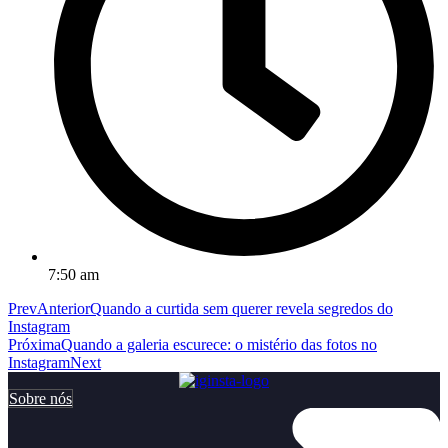
7:50 am
Prev
Anterior
Quando a curtida sem querer revela segredos do
Instagram
Próxima
Quando a galeria escurece: o mistério das fotos no
Instagram
Next
Sobre nós