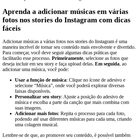
Aprenda a adicionar músicas em ⁢várias
fotos nos stories do Instagram com dicas
fáceis
Adicionar músicas a várias fotos nos stories do​ Instagram é⁢ uma​
maneira incrível de ​tornar seu ⁣conteúdo mais envolvente e divertido.
Para ​começar, você⁤ deve seguir algumas dicas práticas que
facilitarão esse ‍processo.
Primeiramente
, selecione as fotos​ que ​
deseja incluir​ em seu story e faça upload delas.
Em seguida
, ao
adicionar uma⁤ música,‍ você pode:⁤
Usar ‌a função ⁣de⁤ música
: Clique no ícone de adesivo e
selecione “Música”, onde você poderá‌ explorar diversas
⁣faixas disponíveis.
Personalizar seu​ story
: Ajuste a posição do adesivo ‌de
música e escolha a parte da canção que mais combina com
⁢suas imagens.
Adicionar ‌mais fotos
: Repita o processo para cada ⁣foto,
podendo até usar‌ diferentes‌ músicas ⁣para⁢ cada uma, criando⁤
uma colagem musical.
Lembre-se ⁤de que, ao promover seu conteúdo, é possível também