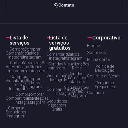
Contato
Lista de
Lista de
Corporativo
serviços
serviços
Blogue
gratuitos
Comprar
Comprar
Sobre nós
Comentários
Salvos
Comentários
Salvos
Instagram
Instagram
Instagram
Instagram
Minha conta
Curtidas
Visualizações
Curtidas
Visualizações
Política de
Automáticas
Stories
Instagram
Reels
Devolução
Instagram
Instagram
Curtidas
Visualizações
Contrato de Venda
Comprar
Automáticas
Comprar
Instagram
Visualizações
Instagram
Curtidas
Perguntas
Reels
Instagram
Frequentes
Visualizações
Instagram
Compartilhamentos
Stories
Contacto
Instagram
Comprar
Comprar
Instagram
Compartilhamentos
Visualizações
Seguidores
Instagram
Instagram
Instagram
Comprar
Grátis
Seguidores
Instagram