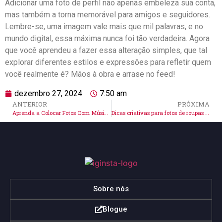
Adicionar uma foto de perfil não apenas embeleza‌ sua conta,
mas também a torna memorável para amigos e seguidores.
Lembre-se, uma imagem vale mais que mil palavras, e​ no
mundo digital, essa máxima nunca foi tão verdadeira. Agora
que⁣ você aprendeu a fazer essa alteração simples, que tal
explorar diferentes estilos e expressões para refletir quem
você⁣ realmente é? Mãos à obra ‌e arrase no feed!
dezembro 27, 2024
7:50 am
ANTERIOR
PRÓXIMA
Aprenda a Colocar Fotos Com Música No Instagram Fácilmente!
Dicas criativas para fotos de roupas incríveis no Instagram!
Sobre nós
Blogue