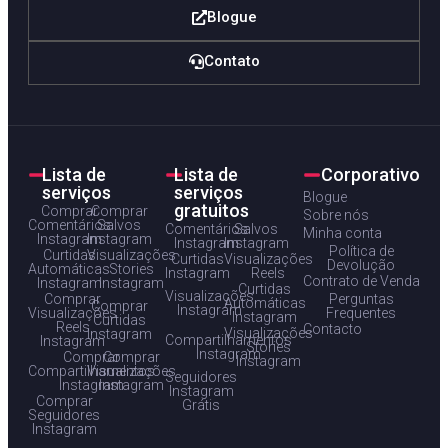
Blogue
Contato
Lista de
Lista de
Corporativo
serviços
serviços
Blogue
gratuitos
Comprar
Comprar
Sobre nós
Comentários
Salvos
Comentários
Salvos
Minha conta
Instagram
Instagram
Instagram
Instagram
Política de
Curtidas
Visualizações
Curtidas
Visualizações
Devolução
Automáticas
Stories
Instagram
Reels
Contrato de Venda
Instagram
Instagram
Curtidas
Visualizações
Comprar
Perguntas
Automáticas
Comprar
Instagram
Visualizações
Frequentes
Instagram
Curtidas
Reels
Contacto
Visualizações
Instagram
Compartilhamentos
Instagram
Stories
Instagram
Comprar
Comprar
Instagram
Compartilhamentos
Visualizações
Seguidores
Instagram
Instagram
Instagram
Comprar
Grátis
Seguidores
Instagram