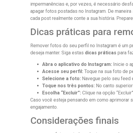
impermanências e, por vezes, é necessário desf
apagar fotos postadas no ‍Instagram.⁢ De maneira​
cada post realmente conte ⁤a sua ⁢história. Prepa
Dicas práticas para remo
Remover fotos do seu perfil no Instagram é um pr
deseja‌ manter. ‌Siga estas
dicas​ práticas
para fa
Abra o⁢ aplicativo‍ do Instagram:
Inicie o a
Acesse seu perfil:
Toque na sua foto​ de perf
Selecione a⁣ foto:
Navegue ⁤pelo‍ seu feed e
Toque nos três⁢ pontos:
No canto​ superior 
Escolha “Excluir”:
Clique na⁤ opção “Excluir”
Caso você esteja pensando em como⁤ aprimorar ⁢s
engajamento.
Considerações finais