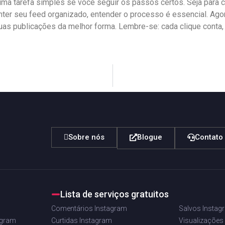
uma⁣ tarefa simples se você seguir os passos certos.⁤ Seja para 
anter seu feed⁤ organizado, entender o processo é essencial. Ago
‍ suas publicações‌ da melhor forma. Lembre-se: cada clique conta, 
Sobre nós
Blogue
Contato
Lista de serviços gratuitos
Comentários Instagram
Salvos Instag
agram
Curtidas Instagram
Visualizações