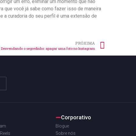
corrigir um erro, eliminar um momento que não
ra que você já sabe como fazer isso‌ de maneira
⁣e a curadoria ⁤do seu perfil ​é uma extensão ​de
PRÓXIMA
Desvendando o segredinho: apagar uma foto no Instagram
Corporativo
ram
Blogue
 Reels
Sobre nós