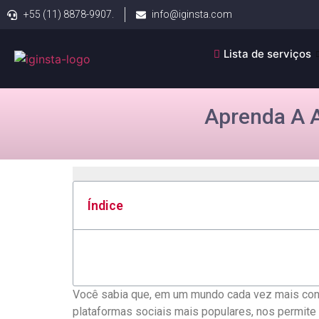
+55 (11) 8878-9907.
info@iginsta.com
Lista de serviços
Aprenda A A
Índice
Você ​sabia⁣ que, em um⁢ mundo cada ​vez mais con
plataformas sociais mais ⁤populares, nos permite⁤