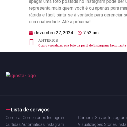
apagar uma foto ⁣postada no Instagram⁢ pode ser⁢ 
‌representa ‍mais⁤ quem você é ou⁢ apenas para m
rápida e fácil, sinta-se à ⁣vontade⁢ para‍ gerenciar
sua criatividade. ⁢Até a ⁣próxima!
dezembro 27, 2024
7:52 am
ANTERIOR
Como visualizar sua foto de perfil do Instagram facilmente
Lista de serviços
Comprar Comentários Instagram
Comprar Salvos Instagram
Curtidas Automáticas Instagram
Visualizações Stories Inst