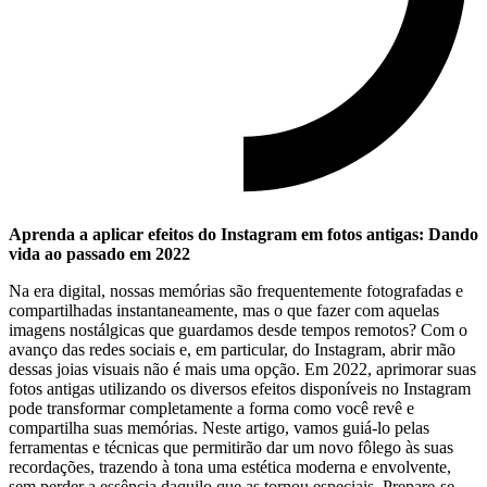
Aprenda ⁤a aplicar⁢ efeitos do Instagram em fotos‍ antigas: Dando
vida ao passado ⁢em 2022
Na era digital, ‍nossas ​memórias são frequentemente ⁣fotografadas e
compartilhadas instantaneamente, ​mas o que ⁢fazer com ​aquelas
imagens ⁤nostálgicas que ⁢guardamos ⁣desde tempos remotos? Com‌ o
avanço das redes sociais e, em particular, do Instagram, ‌abrir mão ​
dessas joias‍ visuais não ‌é ​mais uma opção. ‌Em ​2022, ⁤aprimorar suas
fotos antigas utilizando ​os diversos‍ efeitos disponíveis⁣ no Instagram
pode ‍transformar completamente a forma como⁢ você⁣ revê e
compartilha suas memórias.‌ Neste ​artigo, vamos guiá-lo pelas
ferramentas e técnicas que permitirão dar um novo fôlego às suas
recordações, trazendo à tona ‌uma‍ estética ‌moderna e envolvente,
sem perder a essência daquilo que as ⁢tornou especiais. Prepare-se