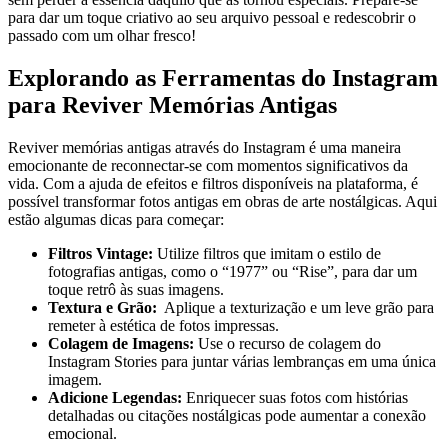
para ⁢dar⁢ um toque criativo‍ ao seu arquivo pessoal e redescobrir o⁤
passado com um olhar⁤ fresco!
Explorando⁣ as Ferramentas do⁤ Instagram
​para Reviver Memórias Antigas
Reviver ⁤memórias antigas através do Instagram é uma maneira
emocionante ‌de reconnectar-se com momentos significativos da
vida.​ Com a ajuda de efeitos e ⁤filtros⁢ disponíveis na⁤ plataforma, é⁢
possível transformar fotos⁢ antigas em obras de arte nostálgicas. Aqui
estão ⁤algumas ⁤dicas para começar:
Filtros Vintage:
Utilize filtros que imitam o estilo de
fotografias antigas, como o “1977” ou “Rise”, ​para dar um
toque⁣ retrô às suas imagens.
Textura ​e⁤ Grão:
‌ Aplique a texturização e um leve grão para​
remeter ⁤à ​estética de fotos impressas.
Colagem de Imagens:
Use o recurso​ de ⁤colagem do
Instagram Stories para juntar várias ⁣lembranças em uma única
imagem.
Adicione Legendas:
Enriquecer suas⁤ fotos com histórias ​
detalhadas ou citações nostálgicas ⁤pode‍ aumentar‍ a conexão ​
emocional.