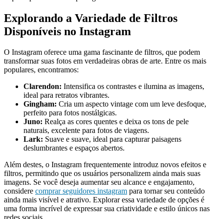
Explorando a​ Variedade de Filtros
Disponíveis no​ Instagram
O Instagram oferece ⁣uma gama fascinante de filtros, que podem
transformar suas fotos ⁢em ​verdadeiras obras de arte. Entre os mais
populares, encontramos:
Clarendon:
Intensifica os contrastes e ilumina ⁢as imagens,
ideal para retratos vibrantes.
Gingham:
Cria um aspecto vintage com um ⁢leve desfoque,
⁢perfeito para⁤ fotos nostálgicas.
Juno:
Realça as cores quentes e deixa‍ os tons de pele
naturais, excelente para ‌fotos de ‍viagens.
Lark:
⁤Suave ​e suave, ideal para capturar paisagens
deslumbrantes e espaços abertos.
Além destes, o ‍Instagram ⁤frequentemente introduz novos efeitos e
filtros, permitindo que os ⁤usuários ‍personalizem ainda mais ‌suas⁣
imagens. Se você deseja aumentar seu alcance​ e ⁤engajamento,
considere
comprar seguidores instagram
para⁢ tornar ⁢seu ​conteúdo
ainda mais visível ‍e atrativo. Explorar⁢ essa variedade de opções é
uma ⁢forma incrível de ⁢expressar sua ​criatividade e estilo únicos nas
redes sociais.⁢