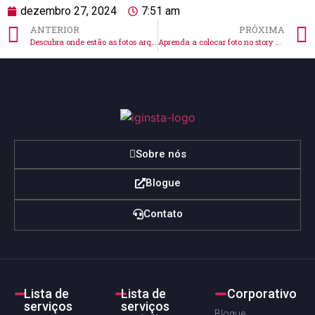
dezembro 27, 2024
7:51 am
ANTERIOR
PRÓXIMA
Descubra onde estão as fotos arquivadas no Instagram!
Aprenda a colocar foto no story do Instagram no iPhone agora!
Sobre nós
Blogue
Contato
Lista de
Lista de
Corporativo
serviços
serviços
Blogue