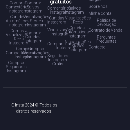
gratuitos
Comprar
Comprar
Sobre nós
Comentários
Salvos
Comentários
Salvos
Instagram
Instagram
Instagram
Instagram
Minha conta
Curtidas
Visualizações
Curtidas
Visualizações
Política de
Automáticas
Stories
Instagram
Reels
Devolução
Instagram
Instagram
Curtidas
Visualizações
Contrato de Venda
Comprar
Automáticas
Comprar
Instagram
Visualizações
Instagram
Curtidas
Perguntas
Reels
Instagram
Frequentes
Visualizações
Instagram
Compartilhamentos
Stories
Contacto
Instagram
Comprar
Comprar
Instagram
Compartilhamentos
Visualizações
Seguidores
Instagram
Instagram
Instagram
Comprar
Grátis
Seguidores
Instagram
IG Insta 2024 © Todos os
direitos reservados.