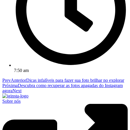
7:50 am
Prev
Anterior
Dicas infalíveis para fazer sua foto brilhar no explorar
Próxima
Descubra como recuperar as fotos apagadas do Instagram
agora
Next
Sobre nós