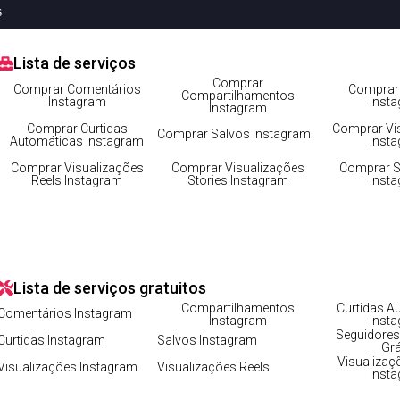
s
Lista de serviços
agram diretamente pelo celular
Comprar
Comprar Comentários
Comprar 
Compartilhamentos
Instagram
Inst
Instagram
Comprar Curtidas
Comprar Vi
Comprar Salvos Instagram
Automáticas Instagram
Inst
Comprar Visualizações
Comprar Visualizações
Comprar S
Reels Instagram
Stories Instagram
Inst
 gratuitos
Lista de serviços gratuitos
Compartilhamentos
Curtidas A
Comentários Instagram
Instagram
Inst
Seguidores
Curtidas Instagram
Salvos Instagram
Grá
Visualizaç
Visualizações Instagram
Visualizações Reels
Inst