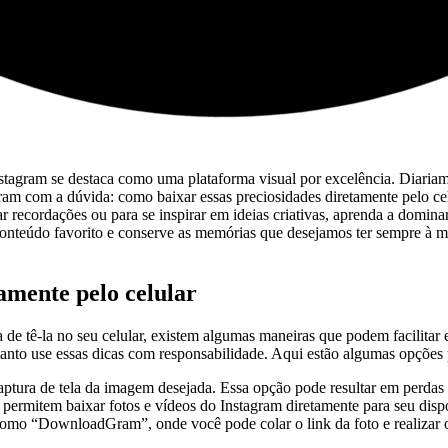
stagram se⁤ destaca como ​uma plataforma visual por excelência. Diaria
ram⁢ com a dúvida: como⁣ baixar essas‌ preciosidades diretamente pelo cel
dar recordações ou para se inspirar em ⁣ideias⁢ criativas, aprenda a dom
u conteúdo favorito e conserve as memórias que ⁣desejamos ter sempre à 
amente pelo celular
 de tê-la no seu​ celular, existem algumas maneiras que podem facilitar 
rtanto use essas dicas com ⁣responsabilidade. Aqui estão algumas opções
ura de tela da imagem desejada. Essa‍ opção pode ‌resultar‍ em perdas d
 permitem baixar fotos e vídeos do Instagram diretamente para seu dispo
como “DownloadGram”, onde ⁤você pode colar o link da foto e⁢ realizar