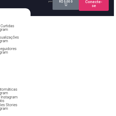
Conecte-
R$
0,00
0
se
Curtidas
agram
sualizações
agram
eguidores
agram
utomáticas
agram
 Instagram
tis
ões Stories
agram