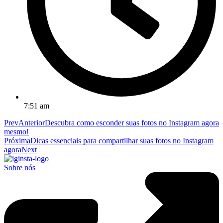
7:51 am
Prev
Anterior
Descubra como esconder suas fotos no Instagram agora
mesmo!
Próxima
Dicas essenciais para compartilhar suas fotos no Instagram
agora
Next
Sobre nós