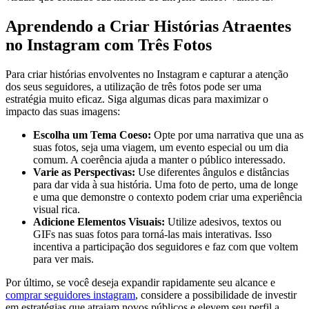
Aprendendo ⁣a Criar ⁤Histórias Atraentes
no Instagram com Três Fotos
Para ⁢criar histórias envolventes no Instagram e capturar a atenção
dos seus seguidores, a utilização de três fotos pode ser⁤ uma
estratégia muito eficaz. Siga algumas dicas para maximizar o
impacto das suas​ imagens:
Escolha‌ um Tema Coeso:
Opte por uma narrativa que una as
suas fotos, seja uma viagem, um evento especial ou um dia
comum. A coerência ajuda‌ a manter o público interessado.
Varie as Perspectivas:
Use diferentes ângulos e distâncias
para ‌dar vida à sua história. Uma⁣ foto de perto, uma ‍de ‍longe
e uma que demonstre o‍ contexto podem criar uma‍ experiência
visual‍ rica.
Adicione Elementos Visuais:
Utilize adesivos,⁤ textos ou
GIFs nas suas fotos para torná-las mais interativas. Isso
incentiva a participação dos seguidores e faz com‍ que voltem
para ver mais.
Por último, se você deseja expandir‌ rapidamente seu alcance e
comprar seguidores instagram
, considere a possibilidade de investir
em estratégias que atraiam novos públicos e elevem seu perfil a