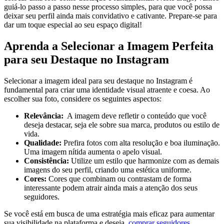
‌guiá-lo passo a ⁣passo nesse processo simples, para que você ⁢possa
‍deixar seu perfil​ ainda mais convidativo e cativante.​ Prepare-se para
dar um toque‌ especial ao seu‌ espaço digital!
Aprenda a Selecionar a Imagem Perfeita
para seu Destaque no Instagram
Selecionar a imagem ​ideal para seu destaque no Instagram é
fundamental para criar uma identidade visual atraente e ​coesa. Ao
escolher sua foto, considere os seguintes aspectos:
Relevância:
⁤ A⁤ imagem‌ deve refletir o conteúdo que você​
deseja destacar, seja ele sobre sua marca, produtos ou estilo de‍
vida.
Qualidade:
Prefira fotos ‍com⁢ alta⁣ resolução‍ e boa iluminação.‍
Uma imagem‌ nítida aumenta⁣ o apelo visual.
Consistência:
Utilize⁢ um estilo que‍ harmonize‍ com as demais
imagens do seu perfil, ‍criando‍ uma estética ​uniforme.
Cores:
Cores que combinam ou contrastam de forma
interessante⁢ podem atrair ainda mais a ‌atenção dos seus​
seguidores.
Se você⁢ está em busca de uma estratégia mais ⁤eficaz para aumentar
sua​ visibilidade na plataforma e deseja ‍
comprar seguidores