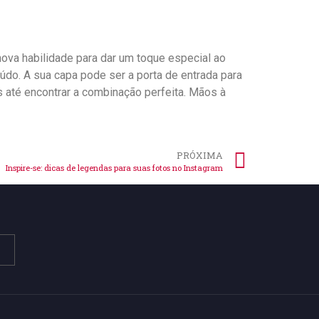
nova habilidade para​ dar um toque especial ao
o. A ⁢sua capa pode‍ ser a porta de entrada para ​
 até encontrar a combinação perfeita. Mãos à​
PRÓXIMA
Inspire-se: dicas de legendas para suas fotos no Instagram