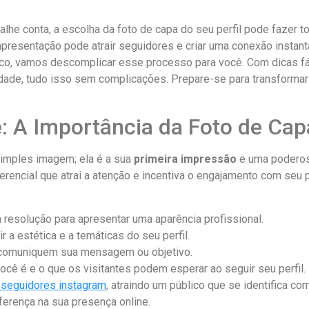
talhe conta, a escolha da foto ‍de ⁤capa do seu ⁣perfil⁤ pode fazer 
presentação ⁢pode atrair seguidores e criar ​uma conexão instantâ
ático, vamos descomplicar esse processo⁢ para​ você. ⁢Com dicas 
dade, tudo isso sem ‌complicações.⁣ Prepare-se para transformar se
: A Importância da Foto de Ca
simples imagem; ela é a​ sua
primeira impressão
e uma⁢ poderos
erencial que atrai a​ atenção e ⁣incentiva ⁢o engajamento com seu ⁢p
ta⁢ resolução para​ apresentar uma aparência profissional.
 a estética e a temáticas ‍do⁣ seu perfil.
e comuniquem sua mensagem ou objetivo.
ocê é e o que os visitantes podem esperar ao seguir seu perfil.
 seguidores instagram
, atraindo um ‍público que se identifica ⁢c
diferença na sua presença online.