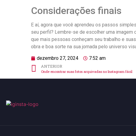
Considerações finais
E aí, agora que você aprendeu os ⁤passos⁢ simples
seu ⁢perfil? ⁤Lembre-se de escolher uma​ imagem q
que mais ⁤pessoas conheçam seu ⁤trabalho e suas 
obra e boa sorte na sua ⁢jornada ‍pelo universo vis
dezembro 27, 2024
7:52 am
ANTERIOR
Onde encontrar suas fotos arquivadas no Instagram fácil