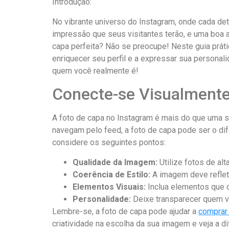
Introdução:
No vibrante‍ universo​ do ⁢Instagram, onde‍ cada​ de
impressão que seus visitantes terão,⁣ e uma boa a
capa perfeita?⁤ Não se preocupe! ‍Neste guia‍ pr
‍enriquecer seu perfil e a expressar sua personali
quem você realmente é!
Conecte-se⁤ Visualmente
A foto de capa‌ no Instagram é mais do que​ uma 
navegam ⁢pelo feed, a foto de⁢ capa pode ser‍ o dif
considere os ​seguintes pontos:
Qualidade da Imagem:
Utilize fotos de ‍al
Coerência de Estilo:
A imagem deve refletir
Elementos Visuais:
⁣Inclua ​elementos‍ qu
Personalidade:
​Deixe transparecer quem v
Lembre-se, a foto de capa pode ajudar a
comprar
criatividade na escolha⁢ da sua⁤ imagem‌ e veja a 