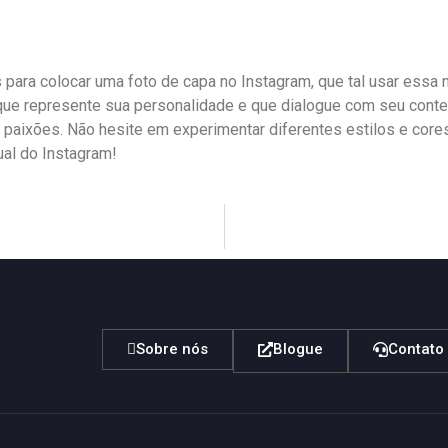
 para colocar uma foto de capa no Instagram, que tal usar essa ​
ue ⁣represente sua personalidade ​e que dialogue com ⁤seu conteúd
paixões. Não‌ hesite em experimentar diferentes estilos‌ e cores
ual ⁢do Instagram!
Sobre nós
Blogue
Contato