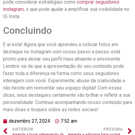
pode‌ considerar estratégias como
comprar seguidores
⁤instagram
, o que​ pode ajudar a⁢ amplificar sua visibilidade no
IG Insta. ⁤
Concluindo
E⁤ aí ⁤está! Agora que você aprendeu a colocar fotos em
destaque no Instagram com nosso passo a passo, está
pronto para ⁢deixar seu perfil mais atraente⁤ e⁣ envolvente.
Lembre-se⁢ de que a‍ apresentação do seu conteúdo ‌pode
fazer toda a diferença ‌na forma como seus ‍seguidores
interagem ⁢com ⁤você.⁢ Experimente, abuse da criatividade e
não hesite em ⁤reinventar seu ⁤espaço digital! Com ‍essas
dicas, seus destaques certamente vão brilhar e refletir ⁤a sua​
personalidade. Continue acompanhando nosso conteúdo para
mais dicas e​ truques sobre as redes sociais!
dezembro 27, 2024
7:52 am
ANTERIOR
PRÓXIMA
Aprenda a fazer sobreposição de fotos no Instagram: Um guia essencial
Aprenda a adicionar fotos no Instagram pelo computador facilmente