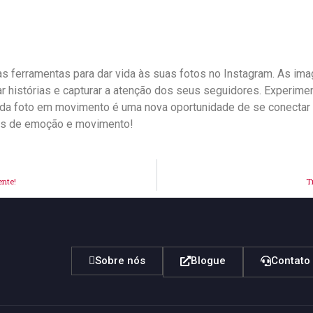
s ‍ferramentas para dar⁤ vida às suas ‍fotos ‍no Instagram. ‍As 
r histórias e capturar ‌a atenção dos seus seguidores. Experimente 
da foto em ‌movimento é uma nova‌ oportunidade ‌de se conectar co
s de ‍emoção⁣ e ⁢movimento!
ente!
T
Sobre nós
Blogue
Contato