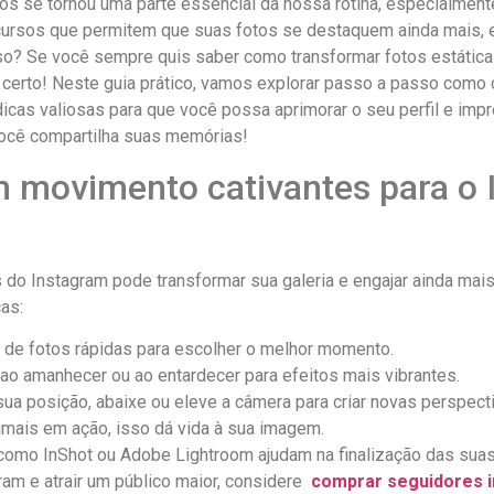
os se tornou uma parte essencial⁤ da nossa rotina, especialmente ⁣
 recursos que permitem ‌que suas fotos se destaquem ainda mais, ⁢e
o? Se⁤ você sempre quis​ saber ⁣como ​transformar fotos estáti
certo! Neste ⁢guia prático, vamos explorar‌ passo a passo como​ 
as​ valiosas para⁤ que você‍ possa‍ aprimorar o⁢ seu⁣ perfil ​e im
ocê ‌compartilha suas‌ memórias!
em movimento cativantes para ⁢o
 do Instagram pode​ transformar sua galeria ‍e engajar ​ainda⁣ m
cas:
e fotos ⁢rápidas para​ escolher⁢ o melhor momento.
l ao amanhecer ou ao entardecer ‍para‌ efeitos mais vibrantes.
sua posição, abaixe ou eleve a ⁣câmera para criar novas perspect
imais em ação, isso⁤ dá vida à sua imagem.
como ⁢InShot ou Adobe Lightroom ajudam na finalização⁤ das​ suas​
 e ‍atrair​ um público maior,​ considere ‍
comprar seguidores 