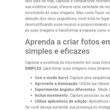
Nos‍ dias de hoje, capturar e compartilhar ‍moment
sua ‍estética ⁣visual,⁢ oferece uma variedade ⁣de‍
movimento‌ às suas imagens.⁤ Mas como fazer⁤ iss
atenção dos seus seguidores, você está no lugar 
desmistificando esse recurso e ⁢proporcionando⁤ dic
às suas imagens e transformar a ⁤maneira como v
Aprenda a‍ criar fotos⁣ 
simples e eficazes
Capturar a⁣ essência do movimento em ⁣suas⁣ fotos
SIMPLES
​ para tornar suas imagens mais ​dinâmi
Use o ​modo burst:
Capture uma sequência d
Aproveite ⁣a ⁤iluminação:
Utilize luz natura
Experimente ângulos‍ diferentes:
⁣ Mude ⁤
Inclua movimento:
⁣Capture pessoas ou⁣ an
Utilize aplicativos de edição:
Aplicativos 
Se ‍você deseja aumentar sua presença no Instagram