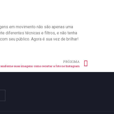
imagens em ​movimento⁤ não são apenas uma
diferentes ‌técnicas e filtros, ⁤e ⁢não ​tenha
m ‌seu público. Agora ‌é ⁢sua vez de brilhar!
PRÓXIMA
ransforme suas imagens: como recortar a foto no Instagram