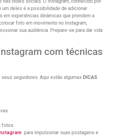
nas redes​ sociais. O⁣ Instagram, ⁢conhecido por‍
 um deles é a‌ possibilidade de adicionar⁣
cas em ​experiências dinâmicas que prendem a
colocar foto⁣ em movimento ‍no Instagram,
pressionar sua‌ audiência. Prepare-se para dar vida
 ​Instagram com técnicas
ais seus seguidores.⁤ Aqui estão algumas
DICAS​
ivas.
 fotos.
instagram
‍ para impulsionar ‌suas postagens e