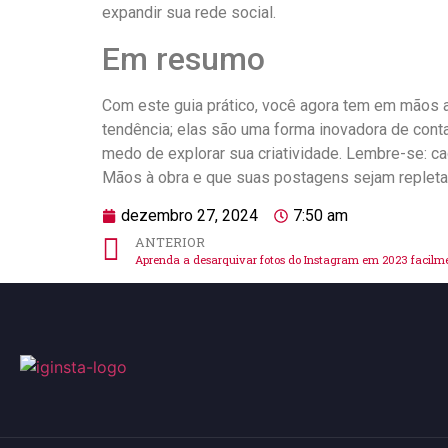
⁤expandir ⁣sua rede social.
Em ‌resumo
Com este guia prático, ‌você agora tem em mãos a
tendência;⁣ elas ‌são​ uma forma ⁣inovadora de conta
medo de explorar⁢ sua criatividade. Lembre-se: ca
Mãos à obra e que suas postagens⁤ sejam repleta
dezembro 27, 2024
7:50 am
ANTERIOR
Aprenda a desarquivar fotos do Instagram em 2023 facilm