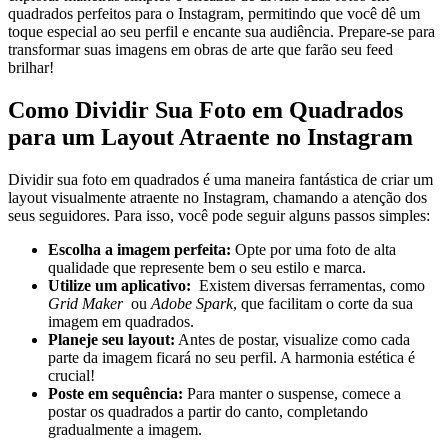
quadrados perfeitos‌ para o Instagram, permitindo que você dê um‍
toque⁤ especial ao ⁤seu perfil e ‌encante sua ⁣audiência.⁣ Prepare-se para
transformar suas ​imagens em obras de arte ​que ⁢farão ⁤seu feed
brilhar!
Como ⁤Dividir Sua Foto ⁤em Quadrados
para um Layout Atraente⁤ no Instagram
Dividir ⁣sua foto em quadrados é uma maneira fantástica de criar um
layout⁢ visualmente atraente no Instagram, chamando⁤ a ‌atenção dos
seus seguidores. Para isso,⁤ você ‌pode ‍seguir alguns passos​ simples:
Escolha a ‌imagem ​perfeita:
⁢Opte⁢ por uma‌ foto de alta
qualidade que‍ represente ⁢bem⁤ o⁢ seu ‌estilo e marca.
Utilize um aplicativo:
​ Existem ⁢diversas ferramentas, como
Grid ‍Maker
​ ou‌
Adobe Spark
, que facilitam o corte da sua
imagem em ⁤quadrados.
Planeje seu ⁤layout:
Antes de⁢ postar, visualize ⁢como cada
parte da ‌imagem ficará no seu perfil. A harmonia estética é
‌crucial!
Poste em sequência:
Para manter o ⁤suspense,‌ comece a⁤
postar os ​quadrados a partir do ​canto, completando ​
gradualmente a imagem.