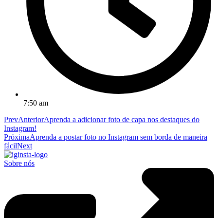
7:50 am
Prev
Anterior
Aprenda a adicionar foto de capa nos destaques do
Instagram!
Próxima
Aprenda a postar foto no Instagram sem borda de maneira
fácil
Next
Sobre nós