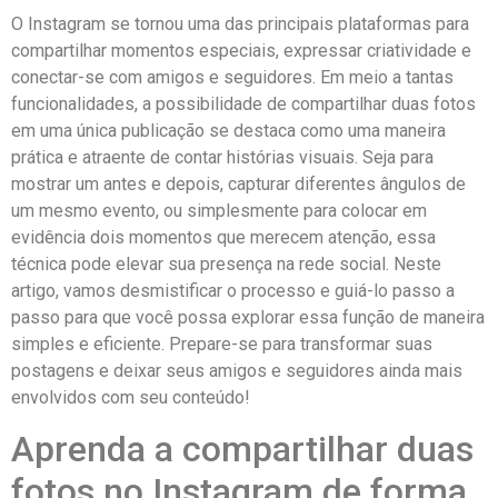
O Instagram se tornou uma⁤ das principais plataformas‌ para
compartilhar ‌momentos especiais, expressar criatividade e⁣
conectar-se com amigos e seguidores.⁣ Em meio‍ a tantas
funcionalidades,⁢ a possibilidade ​de⁣ compartilhar duas fotos⁣
em uma única publicação se destaca⁢ como uma maneira
prática e atraente de contar histórias visuais. Seja para
⁢mostrar ⁢um antes e depois, ‌capturar diferentes ângulos de
um mesmo‍ evento, ou simplesmente ⁤para‍ colocar em
evidência dois ⁤momentos que merecem atenção, essa
técnica pode ⁤elevar ‌sua presença na ⁤rede⁢ social.⁣ Neste
artigo, vamos desmistificar​ o processo‌ e guiá-lo passo a ​
passo para que ‌você possa explorar essa função de maneira
simples⁤ e eficiente. ⁤Prepare-se para ‍transformar ​suas
postagens e deixar seus amigos e seguidores ainda mais
envolvidos com seu conteúdo!
Aprenda a compartilhar‌ duas⁢
fotos ​no⁤ Instagram⁢ de forma