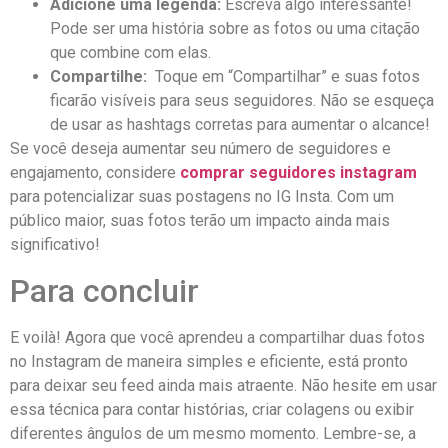
Adicione uma ‌legenda:
Escreva algo interessante! ​
Pode ⁣ser uma história sobre as ⁤fotos ‌ou uma citação⁤
que combine com elas.
Compartilhe:
⁢ Toque em ​“Compartilhar” e‌ suas ⁤fotos
ficarão visíveis​ para⁣ seus seguidores. Não ⁢se esqueça
de usar as hashtags corretas para aumentar o⁢ alcance!
Se ⁣você deseja ‌aumentar seu número de seguidores⁣ e
engajamento, considere
comprar seguidores ​instagram
⁣para potencializar suas postagens no IG​ Insta.​ Com um
público⁢ maior, ⁤suas fotos terão um impacto ⁣ainda mais
significativo!
Para concluir
E⁤ voilà! Agora ‍que ⁤você​ aprendeu a compartilhar duas⁣ fotos
no Instagram⁣ de maneira simples e eficiente, está‍ pronto
para deixar seu feed ainda⁤ mais atraente. Não hesite ‍em​ usar
essa ⁤técnica‌ para ‌contar‌ histórias, criar‌ colagens ou exibir
diferentes ângulos de⁣ um mesmo momento. Lembre-se, a