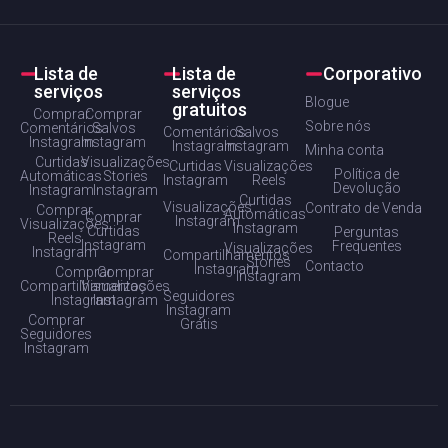
Lista de
Lista de
Corporativo
serviços
serviços
Blogue
gratuitos
Comprar
Comprar
Sobre nós
Comentários
Salvos
Comentários
Salvos
Instagram
Instagram
Instagram
Instagram
Minha conta
Curtidas
Visualizações
Curtidas
Visualizações
Política de
Automáticas
Stories
Instagram
Reels
Devolução
Instagram
Instagram
Curtidas
Visualizações
Contrato de Venda
Comprar
Automáticas
Comprar
Instagram
Visualizações
Instagram
Curtidas
Perguntas
Reels
Instagram
Frequentes
Visualizações
Instagram
Compartilhamentos
Stories
Contacto
Instagram
Comprar
Comprar
Instagram
Compartilhamentos
Visualizações
Seguidores
Instagram
Instagram
Instagram
Comprar
Grátis
Seguidores
Instagram