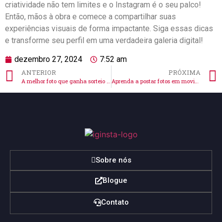
⁢criatividade ⁢não tem limites e o Instagram é ‌o ⁢seu palco!​
Então, mãos⁣ à obra⁣ e comece a compartilhar suas
experiências ⁢visuais ⁢de forma impactante. Siga ​essas dicas
e transforme seu perfil em uma verdadeira galeria digital!
dezembro 27, 2024
7:52 am
ANTERIOR
PRÓXIMA
A melhor foto que ganha sorteio no Instagram: descubra como!
Aprenda a postar fotos em movimento no Instagram facilmente
Sobre nós
Blogue
Contato