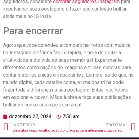
seguidores,‍ considere
comprar seguidores​ Instagram
‍para
impulsionar suas postagens e fazer seu ​conteúdo‍ brilhar
ainda mais no IG Insta.
Para encerrar
Agora ‌que‌ você aprendeu a⁢ compartilhar fotos com música
no Instagram de⁢ forma fácil e rápida, é hora de soltar a
criatividade e dar vida às suas memórias!⁤ Experimente
diferentes combinações ‍de imagens e ⁢trilhas sonoras para
contar histórias únicas e ⁣impactantes. Lembre-se de que, no
mundo digital, ⁤cada⁢ detalhe ⁢conta, e⁣ uma boa trilha pode
fazer ⁣toda a diferença na sua postagem. Então, não hesite
em explorar e inovar! Mãos à obra e faça suas publicações
brilharem com o⁣ som que você ama!
dezembro 27, 2024
7:50 am
ANTERIOR
PRÓXIMA
Descubra como ocultar sua foto de perfil no Instagram: Dicas
Aprenda a adicionar música às suas fotos no Instagram agora