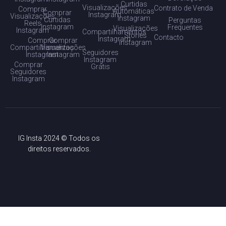
Curtidas
Visualizações
Contrato de Venda
Comprar
Automáticas
Comprar
Instagram
Visualizações
Instagram
Curtidas
Perguntas
Reels
Instagram
Frequentes
Visualizações
Instagram
Compartilhamentos
Stories
Contacto
Instagram
Comprar
Comprar
Instagram
Compartilhamentos
Visualizações
Seguidores
Instagram
Instagram
Instagram
Comprar
Grátis
Seguidores
Instagram
IG Insta 2024 © Todos os
direitos reservados.