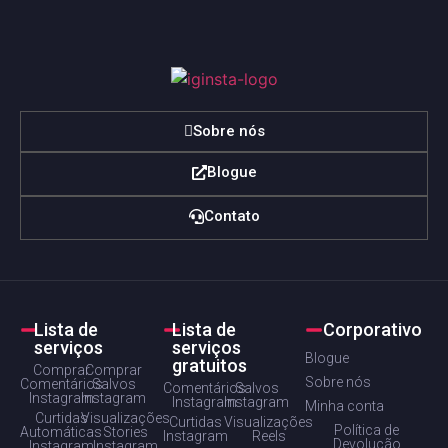
Sobre nós
Blogue
Contato
Lista de
Lista de
Corporativo
serviços
serviços
Blogue
gratuitos
Comprar
Comprar
Sobre nós
Comentários
Salvos
Comentários
Salvos
Instagram
Instagram
Instagram
Instagram
Minha conta
Curtidas
Visualizações
Curtidas
Visualizações
Política de
Automáticas
Stories
Instagram
Reels
Devolução
Instagram
Instagram