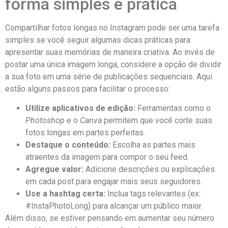
⁤forma simples e prática
Compartilhar​ fotos longas ‌no Instagram pode ser⁢ uma tarefa
simples se você seguir algumas dicas práticas ⁤para
apresentar ​suas memórias de⁤ maneira criativa. ⁣Ao invés de
postar uma ⁢única imagem longa, considere a opção de dividir
a sua‍ foto em ‍uma série de‌ publicações sequenciais. Aqui
estão alguns passos ‌para ​facilitar ⁣o processo:
Utilize aplicativos de edição:
Ferramentas como o
Photoshop
e o⁣
Canva
⁢permitem que ​você corte suas
fotos longas em partes perfeitas.
Destaque o⁤ conteúdo:
Escolha as partes mais
atraentes ‌da imagem para compor o seu feed.
Agregue valor:
⁤Adicione descrições ou explicações
em cada post para engajar ‍mais ⁢seus seguidores.
Use a hashtag certa:
Inclua tags⁢ relevantes (ex:
#InstaPhotoLong) para⁣ alcançar um público maior.
Além disso, se estiver pensando em aumentar seu número