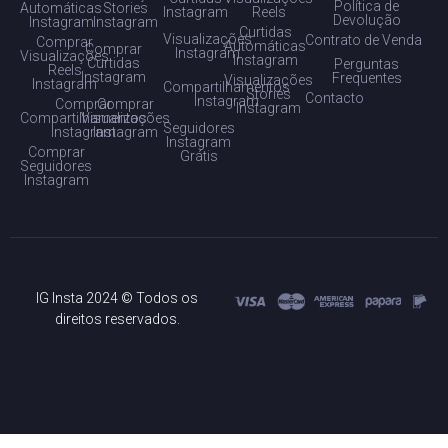
Política de
Automáticas
Stories
Instagram
Reels
Devolução
Instagram
Instagram
Curtidas
Visualizações
Contrato de Venda
Comprar
Automáticas
Comprar
Instagram
Visualizações
Instagram
Curtidas
Perguntas
Reels
Instagram
Frequentes
Visualizações
Instagram
Compartilhamentos
Stories
Contacto
Instagram
Comprar
Comprar
Instagram
Compartilhamentos
Visualizações
Seguidores
Instagram
Instagram
Instagram
Comprar
Grátis
Seguidores
Instagram
IG Insta 2024 © Todos os
direitos reservados.