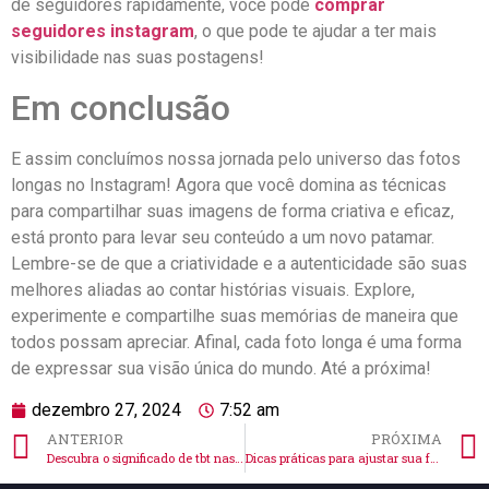
de ‍seguidores‌ rapidamente, você⁤ pode
comprar
seguidores instagram
, o que pode te ⁢ajudar a ter​ mais
visibilidade nas suas‍ postagens!
Em‍ conclusão
E assim⁤ concluímos nossa jornada pelo ⁤universo‌ das fotos‌
longas no Instagram! Agora que você domina⁢ as ⁣técnicas​
para compartilhar suas imagens de forma criativa e eficaz,
está‌ pronto​ para⁤ levar seu conteúdo a um ​novo patamar.
Lembre-se de que a‍ criatividade e​ a autenticidade são suas
melhores aliadas⁢ ao contar histórias visuais.​ Explore,
experimente e compartilhe suas memórias de maneira que
todos ‍possam apreciar. Afinal, cada ‌foto ⁢longa é⁣ uma forma
de expressar sua ⁢visão única do ⁤mundo. Até a próxima!
dezembro 27, 2024
7:52 am
ANTERIOR
PRÓXIMA
Descubra o significado de tbt nas fotos do Instagram e mais
Dicas práticas para ajustar sua foto de perfil no Instagram