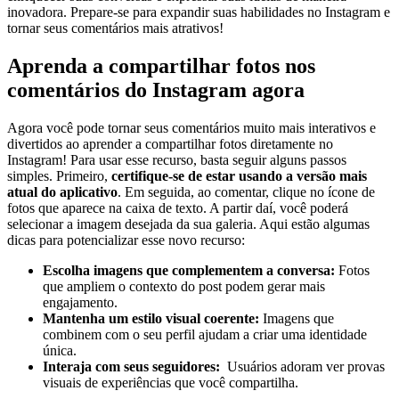
inovadora. Prepare-se para expandir suas⁤ habilidades no Instagram e​
tornar seus comentários mais ⁢atrativos!
Aprenda a compartilhar ​fotos nos
comentários do⁤ Instagram agora
Agora você pode tornar seus comentários muito mais interativos e
divertidos ao aprender a compartilhar fotos diretamente no​
Instagram! Para ​usar esse recurso, basta ⁣seguir alguns passos
simples. Primeiro,
certifique-se de estar usando‍ a versão mais
⁢atual do ​aplicativo
. Em seguida, ao comentar, clique no ícone⁣ de
fotos que aparece na ​caixa de ‌texto. A partir daí,⁣ você ⁢poderá
selecionar a ​imagem desejada⁣ da⁣ sua galeria. Aqui estão algumas
dicas para potencializar esse​ novo recurso:
Escolha imagens que complementem⁣ a ​conversa:
Fotos⁤
que ampliem o contexto do post podem gerar mais
engajamento.
Mantenha⁢ um estilo visual ‍coerente:
Imagens⁣ que
combinem com o‌ seu perfil ajudam a criar uma⁣ identidade
única.
Interaja ⁣com ⁤seus seguidores:
‌ Usuários ​adoram ver provas
visuais de experiências que você compartilha.