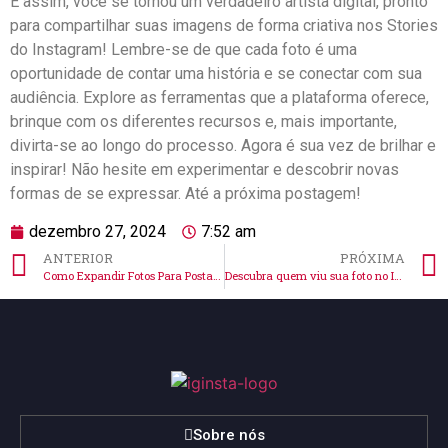
E assim, você se tornou ‌um verdadeiro artista digital, pronto​
para compartilhar suas imagens de ‌forma criativa nos Stories
do Instagram! Lembre-se de que cada foto é⁣ uma
oportunidade‌ de contar uma história e se conectar com sua
audiência. Explore as ferramentas que ⁤a plataforma oferece,
⁢brinque com​ os diferentes ‌recursos e, mais ‍importante,
divirta-se ao longo ⁢do processo. Agora é sua vez de brilhar e
inspirar!⁣ Não hesite em experimentar ​e descobrir novas
formas‌ de se ​expressar. Até‍ a próxima postagem!
dezembro 27, 2024
7:52 am
ANTERIOR
PRÓXIMA
Como Expandir Fotos Para Postar No Instagram Com Facilidade✨
Descubra quem viu sua foto no Instagram de forma simples!
Sobre nós