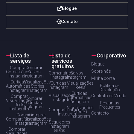
Blogue
Contato
Lista de
Lista de
Corporativo
serviços
serviços
Blogue
gratuitos
Comprar
Comprar
Sobre nós
Comentários
Salvos
Comentários
Salvos
Instagram
Instagram
Instagram
Instagram
Minha conta
Curtidas
Visualizações
Curtidas
Visualizações
Política de
Automáticas
Stories
Instagram
Reels
Devolução
Instagram
Instagram
Curtidas
Visualizações
Contrato de Venda
Comprar
Automáticas
Comprar
Instagram
Visualizações
Instagram
Curtidas
Perguntas
Reels
Instagram
Frequentes
Visualizações
Instagram
Compartilhamentos
Stories
Contacto
Instagram
Comprar
Comprar
Instagram
Compartilhamentos
Visualizações
Seguidores
Instagram
Instagram
Instagram
Comprar
Grátis
Seguidores