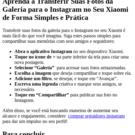
Aprenda a Transferir ⁤Suas Fotos ​da
Galeria⁣ para ‍o Instagram no Seu⁣ Xiaomi
de​ Forma Simples e Prática
Transferir ‍suas ‍fotos da ⁣galeria‍ para o Instagram no seu Xiaomi é
⁤mais fácil ‍do que você imagina. Siga estes passos ​simples para
compartilhar suas⁢ memórias com seus amigos e seguidores:
Abra o aplicativo ​Instagram
no seu dispositivo Xiaomi.
Toque no ícone ​de +
na parte inferior da tela ⁣para criar uma
nova postagem.
Selecione “Galeria”
​ para acessar suas fotos armazenadas.
Escolha a imagem
que⁤ deseja‍ compartilhar e‌ toque sobre ⁢ela.
Adicione um filtro
,‌ se desejar, e⁣ toque em “Avançar”.
Escreva uma⁢ legenda
criativa e marque‍ seus amigos, se
necessário.
Toque em “Compartilhar”
⁢para‍ publicar‍ sua foto ‍no
Instagram.
Além⁣ disso,​ se ​você está buscando maneiras ⁣de aumentar seu
alcance e⁤ engajamento, considere ⁢
comprar ‌seguidores instagram
para dar um⁣ impulso no ‍seu perfil!
Para⁤ concluir