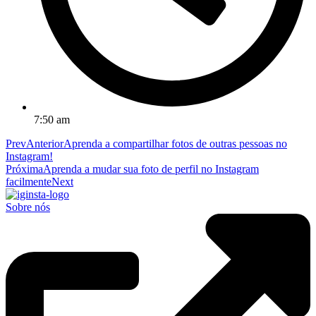
7:50 am
Prev
Anterior
Aprenda a compartilhar fotos de outras pessoas no
Instagram!
Próxima
Aprenda a mudar sua foto de perfil no Instagram
facilmente
Next
Sobre nós