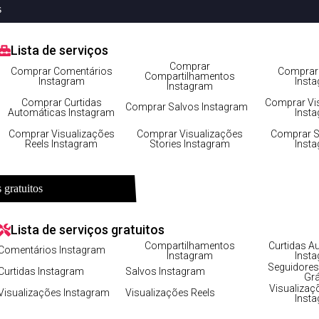
s
Lista de serviços
tagram como um profissional hoj
Comprar
Comprar Comentários
Comprar 
Compartilhamentos
Instagram
Inst
Instagram
Comprar Curtidas
Comprar Vi
Comprar Salvos Instagram
Automáticas Instagram
Inst
Comprar Visualizações
Comprar Visualizações
Comprar S
Reels Instagram
Stories Instagram
Inst
 gratuitos
Lista de serviços gratuitos
Compartilhamentos
Curtidas A
Comentários Instagram
Instagram
Inst
Seguidores
Curtidas Instagram
Salvos Instagram
Grá
Visualizaç
Visualizações Instagram
Visualizações Reels
Inst