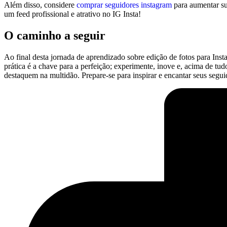
Além⁤ disso, considere
comprar seguidores instagram
para aumentar⁤ su
um​ feed profissional e atrativo⁣ no IG Insta!
O caminho⁤ a seguir
Ao final desta jornada de aprendizado sobre edição‌ de fotos​ para Inst
prática ⁢é‌ a ‍chave para a perfeição; experimente, inove e, acima de tu
destaquem ‍na ‍multidão. Prepare-se⁣ para ⁣inspirar ⁣e encantar‌ seus seg