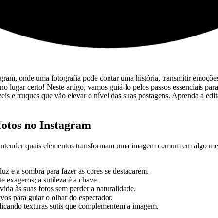
gram, onde uma ⁣fotografia‌ pode contar‍ uma ⁤história, transmitir emoçõe
 no lugar certo! Neste artigo, ⁤vamos guiá-lo pelos passos essenciais par
críveis e truques que vão​ elevar o nível das suas postagens. Aprenda a 
fotos no ​Instagram
al‍ entender quais elementos⁢ transformam uma imagem comum ⁣em algo me
 luz e a ​sombra para fazer as cores ‍se destacarem.
 exageros; a ⁤sutileza⁤ é ‍a chave.
 vida às suas fotos ⁣sem perder a naturalidade.
vos para​ guiar o olhar ⁣do espectador.
plicando texturas ⁣sutis⁢ que complementem ⁢a imagem.