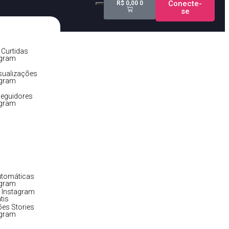
Conecte-
R$
0,00
0
se
e!
Curtidas
agram
sualizações
agram
eguidores
agram
utomáticas
agram
 Instagram
tis
ões Stories
agram