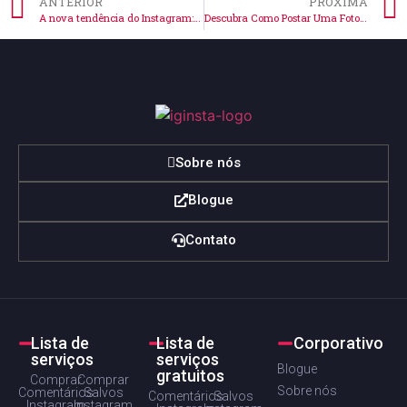
ANTERIOR
PRÓXIMA
A nova tendência do Instagram: foto mostrando o bumbum agora!
Descubra Como Postar Uma Foto Dividida No Instagram Agora
Sobre nós
Blogue
Contato
Lista de
Lista de
Corporativo
serviços
serviços
Blogue
gratuitos
Comprar
Comprar
Sobre nós
Comentários
Salvos
Comentários
Salvos
Instagram
Instagram