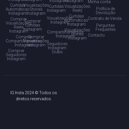
Instagram
Instagram
Minha conta
Curtidas
Visualizações
Curtidas
Visualizações
Política de
Automáticas
Stories
Instagram
Reels
Devolução
Instagram
Instagram
Curtidas
Visualizações
Contrato de Venda
Comprar
Automáticas
Comprar
Instagram
Visualizações
Instagram
Curtidas
Perguntas
Reels
Instagram
Frequentes
Visualizações
Instagram
Compartilhamentos
Stories
Contacto
Instagram
Comprar
Comprar
Instagram
Compartilhamentos
Visualizações
Seguidores
Instagram
Instagram
Instagram
Comprar
Grátis
Seguidores
Instagram
IG Insta 2024 © Todos os
direitos reservados.