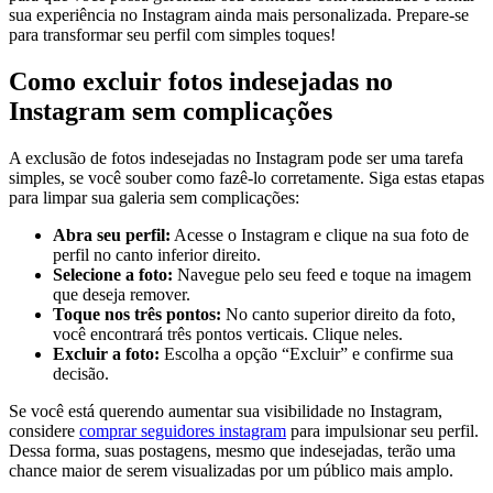
sua experiência‍ no Instagram ainda mais personalizada.⁢ Prepare-se
para transformar seu⁣ perfil com simples toques!
Como excluir​ fotos indesejadas no
⁣Instagram⁤ sem⁤ complicações
A exclusão‌ de fotos indesejadas no⁣ Instagram pode ser⁣ uma tarefa
simples, se⁣ você souber como fazê-lo corretamente. Siga estas etapas
‌para limpar ‌sua galeria​ sem⁣ complicações:
Abra ⁢seu perfil:
Acesse o ‌Instagram e ‍clique na sua foto‌ de
perfil no‍ canto⁣ inferior⁢ direito.
Selecione a foto:
Navegue pelo ⁣seu ⁤feed e toque na imagem
que deseja remover.
Toque nos⁢ três pontos:
No canto⁢ superior direito da foto,
você encontrará três pontos verticais. Clique neles.
Excluir a foto:
Escolha ⁢a opção⁢ “Excluir”⁣ e confirme sua
decisão.
Se‍ você está querendo aumentar‌ sua visibilidade no⁤ Instagram,
considere
comprar seguidores instagram
‌para impulsionar seu perfil.⁤
Dessa forma, suas postagens, ​mesmo​ que indesejadas,‌ terão uma⁢
chance ⁢maior de​ serem visualizadas ​por‍ um público mais amplo.