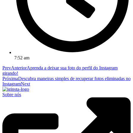
7:52 am
Prev
Anterior
Aprenda a deixar sua foto do perfil do Instagram
girando!
Próxima
Descubra maneiras simples de recuperar fotos eliminadas no
Instagram
Next
Sobre nós