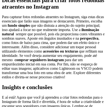
Dicas essenciais para criar fotos⁣ redondas
atraentes no Instagram
Para capturar‌ fotos redondas atraentes ⁤no Instagram, siga estas dicas
essenciais que ‍farão ⁢suas⁢ imagens se destacarem. ⁢Primeiro, escolha⁤
um
fundo ⁤simples
que⁣ não‌ distraia a​ atenção ‌do sujeito‍ principal; ​
isso ajudará a focar no que realmente importa. Use a
iluminação‌
natural
⁢ sempre ⁤que ‌possível, pois‍ ela proporciona cores vibrantes e
sombras suaves. ⁤Aposte ⁣em ângulos inusitados e​ na
perspectiva
,
⁤como fotos ⁤de baixo para‍ cima, que‌ podem dar um efeito único e
⁤interessante. Além ​disso, considere‍ adicionar um⁣ toque pessoal
utilizando elementos⁢ como
acessórios ou texturas
que reflitam sua‍
identidade. ⁢Se você​ deseja aumentar seu engajamento,⁢ pode ​até
mesmo ‍
comprar seguidores instagram
para dar ‌um
empurrãozinho inicial em sua conta. Por fim, não ‌se esqueça‌ de
editar suas imagens;​ aplicativos como Lightroom ou ‌VSCO ​podem
transformar uma boa foto em uma obra‌ de arte. ⁢Explore ​diferentes
estilos e divirta-se nesse⁢ processo criativo!
Insights e conclusões
E aí está!⁤ Agora que você já aprendeu​ a criar fotos redondas para o
Instagram de forma fácil‍ e divertida, é hora de soltar‌ a‍ criatividade e
encantar seus seguidores ⁤com imagens únicas.⁤ Lembre-se de