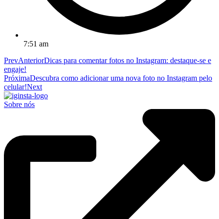
7:51 am
Prev
Anterior
Dicas para comentar fotos no Instagram: destaque-se e
engaje!
Próxima
Descubra como adicionar uma nova foto no Instagram pelo
celular!
Next
Sobre nós