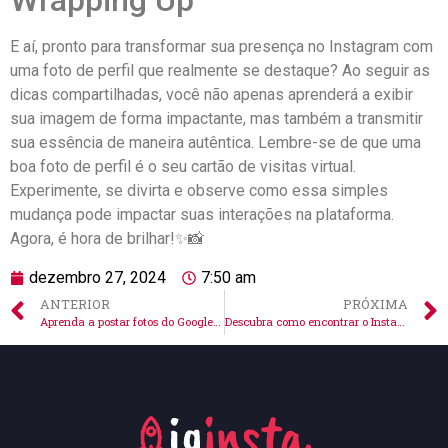
Wrapping ⁣Up
E aí,⁣ pronto‌ para transformar‍ sua presença no Instagram‍ com
uma⁣ foto⁤ de⁣ perfil​ que realmente se ⁣destaque?‌ Ao ​seguir as
dicas⁤ compartilhadas, você não apenas⁢ aprenderá a exibir
sua imagem de forma impactante, mas também a‍ transmitir‍
sua essência​ de ‌maneira ⁤autêntica. Lembre-se de ⁤que uma
boa foto de perfil é⁣ o seu cartão​ de visitas ‍virtual.
Experimente, se divirta e ‍observe como essa simples
mudança pode impactar⁢ suas interações na plataforma.
Agora, ​é ⁣hora de⁣ brilhar!✨📸
dezembro 27, 2024
7:50 am
ANTERIOR
PRÓXIMA
Aprenda a postar fotos do Google Fotos no Instagram facilmente
Descubra como encontrar o Instagram de alguém por foto