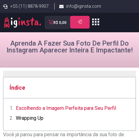
+55 (11) 8878-9907.
info@iginsta.com
R$
0,00
Aprenda A Fazer Sua Foto De Perfil Do
Instagram Aparecer Inteira E Impactante!
Índice
Escolhendo a Imagem Perfeita⁢ para ​Seu Perfil
Wrapping ⁣Up
Você já parou para pensar na importância da sua⁤ foto ‍de