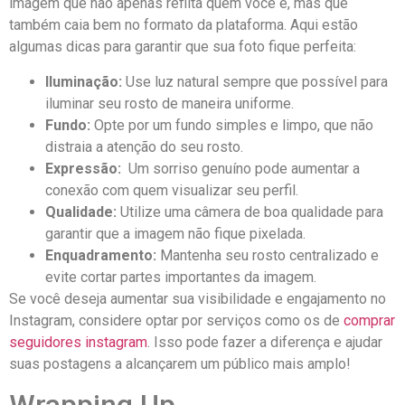
imagem⁢ que não apenas reflita quem ⁣você é, mas que
também ‌caia‌ bem no formato da plataforma. ‍Aqui ‌estão
algumas ⁤dicas ⁣para garantir que​ sua ⁤foto fique perfeita:
Iluminação:
​Use ‌luz natural sempre que​ possível para
iluminar seu rosto de maneira uniforme.
Fundo:
Opte por um fundo simples e limpo, que⁤ não
distraia a atenção do seu rosto.
Expressão:
⁤ Um ⁤sorriso genuíno pode aumentar a
⁤conexão com quem visualizar⁤ seu perfil.
Qualidade:
Utilize uma câmera de boa qualidade para
garantir que‌ a imagem‌ não fique pixelada.
Enquadramento:
Mantenha seu ⁢rosto centralizado⁣ e
evite cortar partes importantes da‌ imagem.
Se você‍ deseja⁢ aumentar sua visibilidade e engajamento no
Instagram, considere‌ optar por ⁢serviços como os de
comprar
seguidores instagram
. Isso ⁣pode fazer a diferença e ajudar
suas postagens a alcançarem ‌um público ​mais amplo!