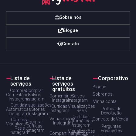
Sobre nós
Blogue
Contato
Lista de
Lista de
Corporativo
serviços
serviços
Blogue
gratuitos
Comprar
Comprar
Sobre nós
Comentários
Salvos
Comentários
Salvos
Instagram
Instagram
Instagram
Instagram
Minha conta
Curtidas
Visualizações
Curtidas
Visualizações
Política de
Automáticas
Stories
Instagram
Reels
Devolução
Instagram
Instagram
Curtidas
Visualizações
Contrato de Venda
Comprar
Automáticas
Comprar
Instagram
Visualizações
Instagram
Curtidas
Perguntas
Reels
Instagram
Frequentes
Visualizações
Instagram
Compartilhamentos
Stories