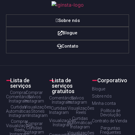
Sobre nós
Blogue
Contato
Lista de
Lista de
Corporativo
serviços
serviços
Blogue
gratuitos
Comprar
Comprar
Sobre nós
Comentários
Salvos
Comentários
Salvos
Instagram
Instagram
Instagram
Instagram
Minha conta
Curtidas
Visualizações
Curtidas
Visualizações
Política de
Automáticas
Stories
Instagram
Reels
Devolução
Instagram
Instagram
Curtidas
Visualizações
Contrato de Venda
Comprar
Automáticas
Comprar
Instagram
Visualizações
Instagram
Curtidas
Perguntas
Reels
Instagram
Frequentes
Visualizações
Instagram