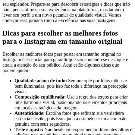
seu esplendor. Prepare-se para descobrir estratégias e dicas que irão
não apenas otimizar sua ‍experiência na plataforma, mas também
levar seu perfil a um novo patamar de qualidade⁤ visual. Vamos
começar essa jornada rumo à excelência nas suas postagens!
Dicas para escolher as melhores fotos
para o Instagram em tamanho original
Escolher as melhores fotos para postar em tamanho ⁢original no
Instagram é essencial para garantir que seu conteúdo se destaque e
⁣atraia a ⁣atenção do seu público. Aqui estão algumas dicas que‌
podem ajudar:
Qualidade acima‌ de tudo:
Sempre opte por fotos nítidas e
bem iluminadas, pois isso faz toda a diferença na percepção​
visual.
Composição equilibrada:
⁤Use a regra dos terços para criar
uma harmonia visual, posicionando os⁣ elementos principais
em locais estratégicos da imagem.
Autenticidade:
Escolha fotos que reflitam sua verdadeira
essência e estilo, pois isso ajuda a estabelecer uma conexão
genuína com ‍seus seguidores.
Teste e ajuste:
Não hesite em experimentar diferentes filtros e​
edições, mas mantê-los em um ​nível que ⁣ainda respeite ⁢a⁢