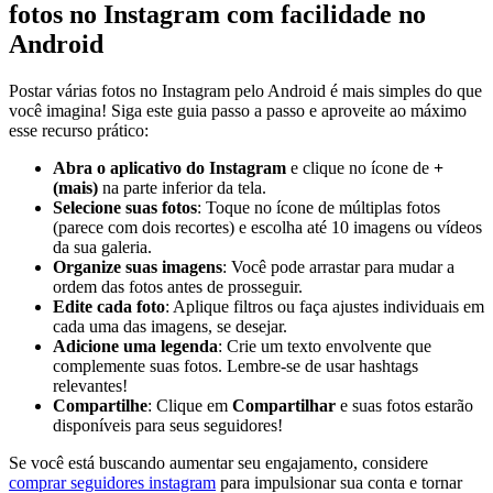
fotos no Instagram com ‌facilidade no
Android
Postar várias fotos no Instagram ⁣pelo​ Android⁣ é mais simples do‌ que
você imagina! Siga este guia⁣ passo a passo⁣ e aproveite ao máximo
esse recurso prático:
Abra o aplicativo do Instagram
e‍ clique no ícone de
+
(mais)
na parte inferior ‌da tela.
Selecione suas fotos
:⁣ Toque no ícone de múltiplas fotos
(parece com dois recortes) e ⁢escolha até‍ 10 imagens ou vídeos
da sua galeria.
Organize suas imagens
: Você pode arrastar para mudar⁤ a
ordem das fotos‌ antes de prosseguir.
Edite cada foto
: Aplique filtros ou ⁤faça ajustes ⁢individuais em
cada uma das imagens, se desejar.
Adicione uma legenda
: Crie um texto envolvente que⁣
complemente suas fotos.‍ Lembre-se de usar hashtags​
relevantes!
Compartilhe
: Clique em
Compartilhar
e suas fotos estarão
disponíveis para seus ‌seguidores!
Se ‌você ‌está buscando aumentar seu engajamento, considere
comprar seguidores instagram
para impulsionar sua conta e tornar