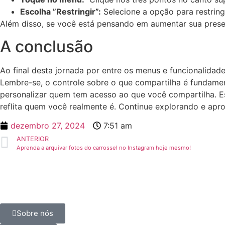
Escolha ​”Restringir”:
Selecione a opção para restringi
Além‌ disso, se você⁤ está pensando ⁣em aumentar​ sua⁢ presen
A conclusão
Ao final desta jornada⁣ por ⁣entre os menus e ⁢funcionalidad
Lembre-se, ‍o controle sobre o⁤ que compartilha ⁤é fundamen
personalizar⁣ quem tem acesso⁢ ao que você compartilha. Es
reflita⁣ quem você realmente é. ⁢Continue ‍explorando‌ e ⁣ap
dezembro 27, 2024
7:51 am
ANTERIOR
Aprenda a arquivar fotos do carrossel no Instagram hoje mesmo!
Sobre nós