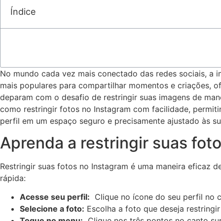
Índice
No mundo cada⁢ vez mais ​conectado das ⁢redes ‍sociais,‍ a
mais ⁤populares para⁤ compartilhar momentos e criações, of
deparam ​com o ​desafio de restringir suas imagens de​ mane
como restringir fotos no Instagram ‌com facilidade,⁤ permit
perfil‍ em um espaço seguro e precisamente ajustado às⁤ s
Aprenda ‍a​ restringir​ suas fo
Restringir suas fotos no ⁤Instagram é‌ uma maneira ⁢eficaz d
rápida:
Acesse seu perfil:
‌ Clique no ícone do seu perfil no ‌c
Selecione​ a‌ foto:
Escolha a ‍foto ‌que deseja‍ restringir
Toque no menu:
​ Clique nos três pontos no‌ canto su