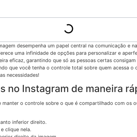
‍ imagem desempenha um papel‍ central na comunicação ⁢e na 
erece ⁣uma infinidade de ‌opções ‌para personalizar e aperf
ira eficaz, garantindo que ⁣só as pessoas⁢ certas consigam v
indo ⁤que você tenha o controle total ⁣sobre quem acessa ⁤o
uas necessidades!
tos no⁣ Instagram de maneira ‌rá
e⁢ manter o ‌controle sobre ⁤o que é compartilhado com os ou
anto inferior direito.
 e clique nela.
perior direito⁢ da imagem.