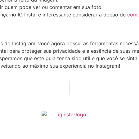
r quem pode⁢ ver ou​ comentar em sua⁤ foto.
ça‍ no IG ⁢Insta, é interessante⁢ considerar a opção‌ de
comp
es do Instagram, você agora possui ⁤as ferramentas necessári
tal ⁤para proteger sua privacidade e​ a essência de suas⁣ me
peramos que este guia tenha⁢ sido útil e⁢ que você se sinta
roveitando ao⁤ máximo​ sua experiência ⁢no Instagram!