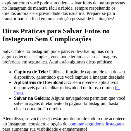
explorar ⁢como você pode aprender a salvar fotos de ‌outras pessoas‍
no Instagram de ‍maneira fácil e rápida, sempre respeitando os
direitos autorais ⁣e a ⁢privacidade dos usuários.⁣ Prepare-se para
transformar seu ⁢feed em uma ​coleção pessoal ⁣de inspirações!
Dicas Práticas​ para Salvar Fotos no
‍Instagram⁢ Sem⁢ Complicações
Salvar ⁢fotos no Instagram pode parecer desafiador,‍ mas ⁣com
algumas técnicas⁤ simples,⁤ você ​pode ter todas as suas imagens
preferidas em segurança. Aqui estão algumas ⁤dicas ‌práticas:
Captura de Tela:
Utilize⁢ a ​função ‌de ​captura de‌ tela ​do seu
dispositivo, garantindo que ‍você⁣ capture a imagem desejada.
Aplicativos de Download:
Existem diversos ‍aplicativos ​
disponíveis para facilitar o⁤ download de fotos,⁢ como o‌
IG
Insta
.
Salvar na Galeria:
Alguns‍ navegadores permitem que você
salve imagens diretamente da página do ⁣Instagram, basta
clicar⁤ com o botão direito.
Além disso, se você ​deseja estar por dentro de tudo⁣ o que ​acontece
no Instagram, ⁣considere⁤ a opção de
comprar seguidores Instagram
para aumentar sua ⁤visibilidade e engajamento!