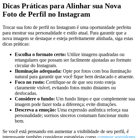
Dicas Práticas ​para Alinhar sua Nova
Foto de‍ Perfil no Instagram
Trocar⁤ sua foto de perfil no Instagram é uma oportunidade perfeita
para mostrar sua personalidade e estilo atual. Para ​garantir que a
nova imagem se destaque e esteja perfeitamente alinhada, siga estas
dicas práticas:
Escolha o formato certo:
Utilize imagens ‍quadradas ou‍
retangulares que possam ser ⁣facilmente ajustadas ao formato​
circular ⁤do Instagram.
Iluminação‍ adequada:
Opte⁢ por fotos com boa iluminação
natural‌ para garantir que você fique bem destacado e atraente.
Foco no⁢ rosto:
⁣Certifique-se ​de que seu rosto esteja
claramente visível, evitando⁢ fotos muito‍ distantes ou
desfocadas.
Considere o fundo:
⁣Um fundo⁣ limpo e‌ que complemente sua
imagem pode ‍fazer toda ‍a diferença; evite‍ distrações.
Descreva a emoção:
Uma expressão autêntica reforça sua
‌personalidade; sorrisos sinceros costumam funcionar ⁤muito
bem.
Se​ você​ está pensando em ‍aumentar a⁤ visibilidade de seu perfil, é
interessante também considerar estratégias como
comprar seguidores