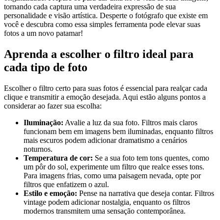
tornando‌ cada ​captura uma verdadeira ⁣expressão de sua
personalidade e visão artística. Desperte ​o​ fotógrafo que existe em
você e descubra⁣ como essa simples ferramenta pode elevar suas
fotos a um novo patamar!
Aprenda a escolher o filtro ideal para
cada ⁤tipo de foto
Escolher o filtro certo​ para suas fotos é essencial para realçar⁤ cada
clique e transmitir a emoção desejada. ‍Aqui estão‌ alguns pontos a
considerar ao fazer sua escolha:
Iluminação:
Avalie a luz da sua foto. Filtros mais claros
funcionam bem‌ em imagens bem iluminadas, enquanto filtros
mais escuros podem adicionar dramatismo a cenários
noturnos.
Temperatura de cor:
Se a sua foto​ tem tons quentes, como
um pôr do sol, experimente um filtro ⁢que realce esses tons.
Para ⁢imagens frias, como uma ⁣paisagem nevada, opte por‍
filtros que enfatizem o azul.
Estilo e emoção:
⁤Pense na narrativa que deseja contar. Filtros
vintage podem adicionar nostalgia, enquanto os filtros
modernos‍ transmitem uma sensação ​contemporânea.