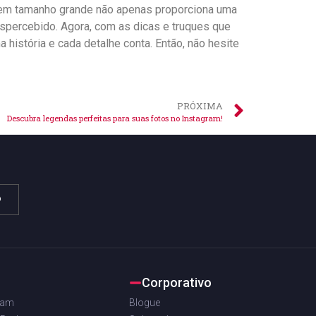
s em tamanho grande não ​apenas ⁢proporciona uma
spercebido. Agora, com as dicas e⁢ truques‍ que
história e cada detalhe conta.‌ Então, não hesite
PRÓXIMA
Descubra legendas perfeitas para suas fotos no Instagram!
o
Corporativo
ram
Blogue