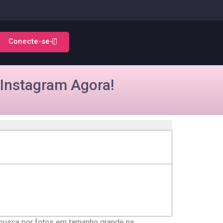
Conecte-se
Instagram Agora!
busca ⁣por⁣ fotos⁤ em tamanho grande na