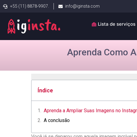
+55 (11) 8878-9907.
info@iginsta.com
Lista de serviços
Aprenda Como Ab
Índice
Aprenda a Ampliar Suas Imagens no Instag
A conclusão
Você⁢ já se deparou com aquela imagem incrível no