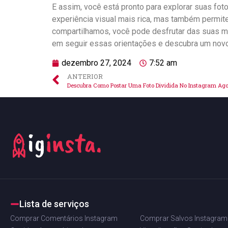
E assim,⁤ você está pronto para explorar⁢ suas ⁢f
experiência visual mais rica, ‌mas também permite
compartilhamos, você pode ⁣desfrutar ‍das⁣ suas m
em ​seguir essas ⁢orientações e descubra um nov
dezembro 27, 2024
7:52 am
ANTERIOR
Descubra Como Postar Uma Foto Dividida No Instagram Ag
Lista de serviços
Comprar Comentários Instagram
Comprar Salvos Instagram