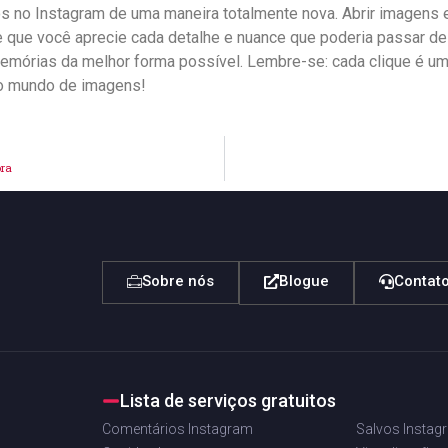
otos no Instagram de ⁢uma‌ maneira totalmente nova. Abrir imagen
 que você⁣ aprecie cada detalhe e nuance que poderia passar‍ de
emórias da melhor ​forma possível.⁣ Lembre-se: cada clique é uma 
o mundo ⁣de imagens!
ora
Sobre nós
Blogue
Contat
Lista de serviços gratuitos
Comentários Instagram
Salvos Instag