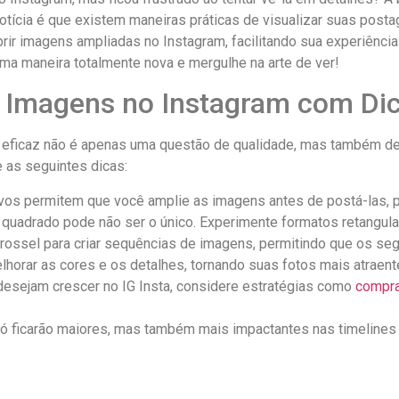
ícia é que existem maneiras práticas de‌ visualizar ‍suas postage
rir imagens⁣ ampliadas no⁢ Instagram, facilitando ⁢sua experiência
a maneira totalmente nova ⁣e ‌mergulhe na arte de ver!
 Imagens no Instagram com Dic
eficaz não é apenas uma questão ⁢de qualidade, mas também de 
 as seguintes dicas:
ivos permitem que você amplie⁤ as imagens antes de⁣ postá-las,⁤ 
o quadrado pode‍ não ser o único. Experimente formatos retangula
rossel ‍para criar sequências de ⁣imagens, permitindo que ⁣os seg
orar as cores e os ‌detalhes, tornando suas fotos mais ⁢atraent
desejam crescer no IG Insta,⁤ considere estratégias como
compra
ó ficarão maiores, mas ​também mais ⁣impactantes nas timeline