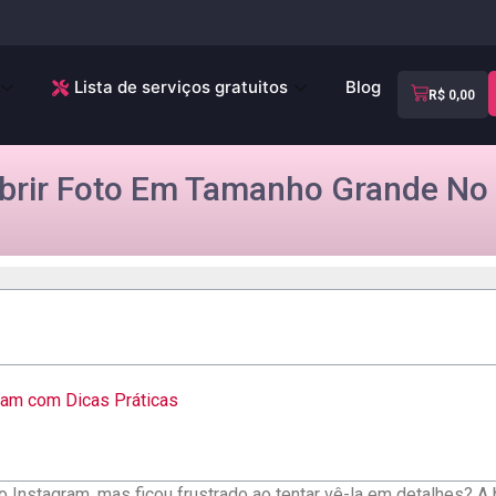
Lista de serviços gratuitos
Blog
R$
0,00
rir Foto Em Tamanho Grande No 
ram com Dicas Práticas
 Instagram, mas ficou frustrado ao tentar vê-la em detalhes? A 