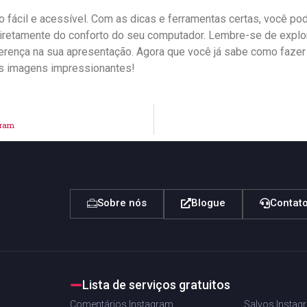
o fácil e acessível. Com‍ as dicas ⁣e ferramentas certas, você po
iretamente⁤ do conforto ⁣do seu computador. Lembre-se de explo
rença na sua apresentação.‌ Agora que você ⁣já sabe⁣ como fazer is
as imagens⁣ impressionantes!
gram
Sobre nós
Blogue
Contat
Lista de serviços gratuitos
Comentários Instagram
Salvos Instag