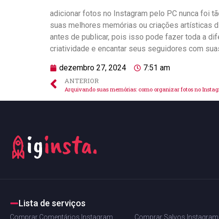
adicionar ​fotos no Instagram pelo PC nunca foi tã
suas melhores memórias ou criações artísticas d
antes de publicar, pois isso pode fazer toda a dife
criatividade e encantar‍ seus seguidores com su
dezembro 27, 2024
7:51 am
ANTERIOR
Arquivando suas memórias: como organizar fotos no Insta
Lista de serviços
Comprar Comentários Instagram
Comprar Salvos Instagram