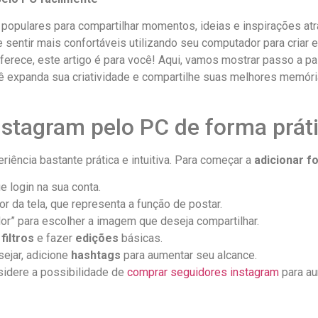
s populares para compartilhar momentos, ideias⁤ e inspirações a
⁤ sentir ⁣mais confortáveis utilizando seu computador para criar
oferece, este⁤ artigo é para você! Aqui, vamos mostrar⁣ passo ⁤a 
cê ⁣expanda sua criatividade e compartilhe suas melhores memór
stagram pelo PC ​de forma prát
ncia bastante ‍prática e⁢ intuitiva. Para começar a
adicionar f
 login ⁤na sua conta.
ior da tela, que representa a função de postar.
or” para escolher a imagem que deseja compartilhar.
a
filtros
e fazer
edições
básicas.
sejar, adicione
hashtags
para aumentar ⁣seu alcance.
sidere a possibilidade de
comprar seguidores instagram
para au