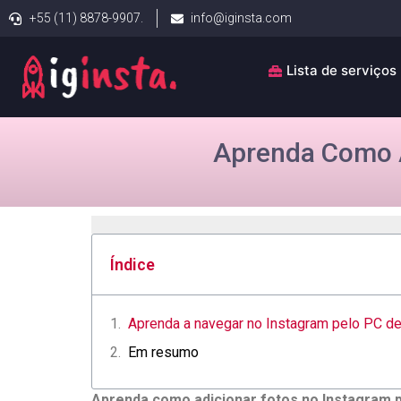
+55 (11) 8878-9907.
info@iginsta.com
Lista de serviços
Aprenda Como A
Índice
Aprenda a navegar no Instagram pelo PC ​de
Em resumo
Aprenda como adicionar fotos no Instagram 