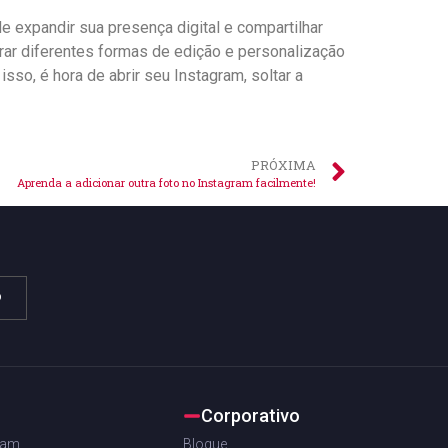
de expandir sua presença digital⁤ e compartilhar
rar diferentes formas de edição e personalização
so, é hora​ de abrir seu Instagram, ⁢soltar a
PRÓXIMA
Aprenda a adicionar outra foto no Instagram facilmente!
o
Corporativo
ram
Blogue