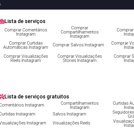
s
Lista de serviços
fundo do Instagram facilmente
Comprar
Comprar Comentários
Comprar 
Compartilhamentos
Instagram
Inst
Instagram
Comprar Curtidas
Comprar Vi
Comprar Salvos Instagram
Automáticas Instagram
Inst
Comprar Visualizações
Comprar Visualizações
Comprar S
Reels Instagram
Stories Instagram
Inst
 gratuitos
Lista de serviços gratuitos
Compartilhamentos
Curtidas A
Comentários Instagram
Instagram
Inst
Seguidores
Curtidas Instagram
Salvos Instagram
Grá
Visualizaç
Visualizações Instagram
Visualizações Reels
Inst