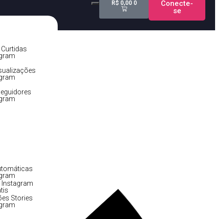
Conecte-
R$
0,00
0
se
!
Curtidas
agram
sualizações
agram
eguidores
agram
utomáticas
agram
 Instagram
tis
ões Stories
agram