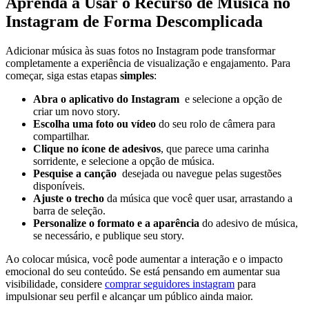
Aprenda a Usar o Recurso de⁣ Música no
Instagram de‍ Forma Descomplicada
Adicionar música às suas fotos no Instagram pode transformar
completamente a​ experiência⁣ de visualização e engajamento. ‌Para
começar, siga estas etapas
simples
:
Abra ‌o aplicativo⁣ do Instagram
⁤ e selecione a opção de⁢
criar um ​novo story.
Escolha uma foto ou vídeo
‌do seu⁢ rolo de câmera para
‍compartilhar.
Clique no ícone de adesivos
, ⁣que parece uma carinha
sorridente,‌ e selecione a opção de música.
Pesquise a⁣ canção
⁢ desejada ⁢ou navegue pelas sugestões
disponíveis.
Ajuste o trecho
da música que você quer usar, arrastando a
barra ​de⁣ seleção.
Personalize o ⁣formato e a aparência
do ⁣adesivo de música,
se necessário, e publique seu⁣ story.
Ao colocar música,​ você pode aumentar a interação e‌ o impacto
‌emocional do seu conteúdo.​ Se está pensando ⁢em‍ aumentar sua
visibilidade, ⁤considere
comprar seguidores instagram
para
impulsionar seu perfil e alcançar um‌ público ⁢ainda maior.