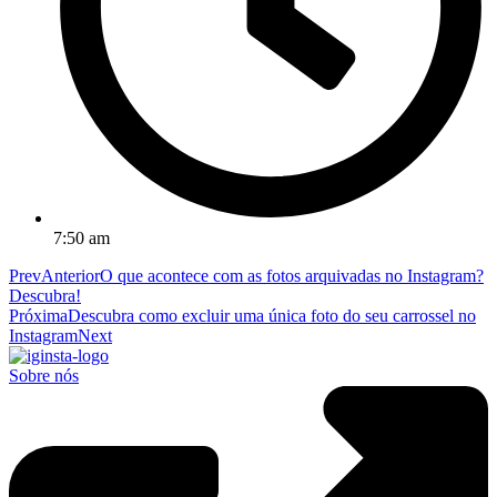
7:50 am
Prev
Anterior
O que acontece com as fotos arquivadas no Instagram?
Descubra!
Próxima
Descubra como excluir uma única foto do seu carrossel no
Instagram
Next
Sobre nós