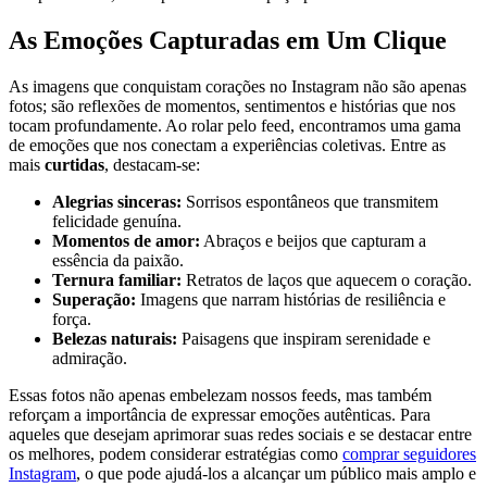
As Emoções ‌Capturadas em Um Clique
As ‍imagens que conquistam corações no Instagram⁢ não são⁤ apenas
fotos; são reflexões ‌de momentos, sentimentos e histórias que ​nos
tocam​ profundamente.‌ Ao rolar ​pelo feed, encontramos‍ uma gama
de ‍emoções ⁢que ‌nos conectam a​ experiências ‌coletivas.​ Entre as
mais
curtidas
,⁣ destacam-se:
Alegrias sinceras:
⁤Sorrisos espontâneos que transmitem ​
felicidade genuína.
Momentos de ‌amor:
⁣Abraços e beijos que capturam a⁣
essência⁤ da paixão.
Ternura familiar:
⁤Retratos​ de laços que aquecem o coração.
Superação:
⁤Imagens que narram histórias de resiliência e⁤
força.
Belezas naturais:
Paisagens que inspiram ⁤serenidade⁢ e
admiração.
Essas​ fotos não apenas embelezam nossos feeds, mas também
reforçam ​a importância‌ de expressar emoções autênticas. Para
aqueles que desejam aprimorar suas redes sociais⁣ e se destacar entre
os melhores, ⁤podem considerar estratégias ‍como
comprar seguidores
⁤Instagram
, o que pode ajudá-los a alcançar um público mais amplo e