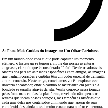
As Fotos⁢ Mais Cutidas do⁣ Instagram: Um Olhar Carinhoso
Em um ⁣mundo onde cada clique​ pode capturar um momento
‍efêmero, o Instagram se​ tornou a vitrine das ​nossas ‍aventuras,
alegrias e, claro, do ⁢que ​é considerado ‌”fofo”. Desde os ‌adoráveis
‌olhares dos pets ⁤até as risadas espontâneas entre amigos, as imagens
que ganham ⁤corações ⁤e curtidas têm um poder especial⁣ de transmitir⁤
amor ‌e ⁣conexão. Neste artigo,⁣ convidamos você⁣ a ⁢explorar ⁤esse
universo encantador, ​onde‌ o carinho se materializa em pixels e a
⁢bondade se ⁤espalha através da​ tela. Venha⁢ conosco⁣ nessa jornada
pelas ‌fotos mais cutidas da‌ plataforma,‌ revelando não apenas os
retratos que tocam nossos corações, mas também⁢ as histórias que
cada uma delas nos conta sobre um mundo ⁢que, apesar de suas
complexidades, ainda possui muito ⁤espaço para o afeto​ e‍ a⁣ ternura.