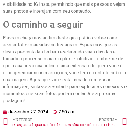
visibilidade no IG‍ Insta, permitindo que mais pessoas vejam
suas photos e⁤ interajam ‍com‍ seu conteúdo.
O caminho a ⁣seguir
E assim chegamos ao fim deste guia​ prático sobre como
aceitar ⁢fotos marcadas no ​Instagram. ⁣Esperamos ‍que as
dicas apresentadas tenham esclarecido​ suas dúvidas ⁣e
tornado o processo mais simples e intuitivo. ​Lembre-se ⁣de
que a sua presença online‌ é ​uma extensão‍ de quem‌ você ‌é
e,​ ao gerenciar suas marcações, você⁢ tem ‌o⁤ controle sobre a⁢
sua imagem. ⁣Agora que você está armado com ⁤essas
informações, ‌sinta-se ⁤à vontade⁤ para explorar as conexões e
momentos que suas fotos‍ podem contar. Até⁢ a próxima
postagem!
dezembro 27, 2024
7:50 am
ANTERIOR
PRÓXIMA
Dicas para adequar sua foto de perfil no Instagram com estilo
Descubra como fazer a foto ir inteira no Instagram eficazmente