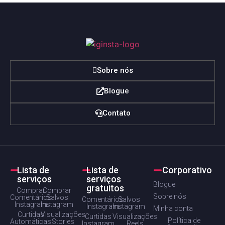
Sobre nós
Blogue
Contato
Lista de
Lista de
Corporativo
serviços
serviços
Blogue
gratuitos
Comprar
Comprar
Sobre nós
Comentários
Salvos
Comentários
Salvos
Instagram
Instagram
Instagram
Instagram
Minha conta
Curtidas
Visualizações
Curtidas
Visualizações
Política de
Automáticas
Stories
Instagram
Reels