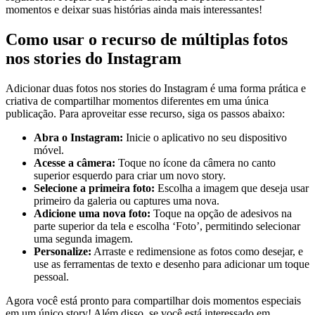
momentos e⁤ deixar suas histórias ainda​ mais interessantes!
Como usar o recurso de múltiplas ‍fotos
nos⁢ stories⁢ do Instagram
Adicionar⁤ duas​ fotos nos stories do Instagram é uma forma‍ prática e⁤
criativa ⁣de compartilhar ⁤momentos diferentes em uma única
publicação. Para aproveitar ⁤esse recurso, siga os passos abaixo:
Abra o Instagram:
Inicie o aplicativo no seu ⁣dispositivo
móvel.
Acesse a câmera:
Toque​ no ​ícone da câmera no canto
superior ​esquerdo para criar um novo story.
Selecione a primeira foto:
Escolha a ⁤imagem que deseja⁢ usar
primeiro ​da ‌galeria ou ​captures uma‌ nova.
Adicione uma nova foto:
Toque ‍na opção de adesivos na
‌parte ⁢superior da tela‍ e⁢ escolha ⁣‘Foto’, permitindo selecionar
uma segunda imagem.
Personalize:
Arraste e redimensione as ‍fotos ‌como desejar, e
use as⁣ ferramentas de texto e desenho para adicionar‌ um toque
pessoal.
Agora⁢ você está pronto⁤ para compartilhar dois momentos‍ especiais‌
em um‌ único story!⁤ Além disso,⁤ se você está interessado em