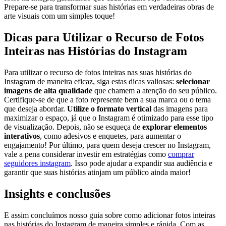
Prepare-se para transformar suas histórias em verdadeiras obras ​de
arte visuais com um simples toque!
Dicas para Utilizar o ⁤Recurso de Fotos
Inteiras nas Histórias do Instagram
Para utilizar o recurso de fotos inteiras nas ⁣suas histórias do
Instagram de maneira eficaz, siga estas dicas valiosas:
selecionar
imagens de alta qualidade
‌que​ chamem a atenção ⁤do seu público.
Certifique-se de que a foto represente bem a ⁣sua marca ou‍ o‌ tema
que⁤ deseja abordar.
Utilize o formato vertical
das imagens para
maximizar o espaço,⁢ já que o Instagram é otimizado para esse tipo
de ⁣visualização. Depois, não se ⁤esqueça de
explorar⁤ elementos
interativos
, ⁤como adesivos e enquetes, para aumentar ⁢o
engajamento! Por último, para quem deseja crescer​ no Instagram,
vale a pena considerar investir em estratégias ​como
comprar
seguidores instagram
. Isso pode ajudar a expandir​ sua audiência e
garantir que suas histórias atinjam um público ainda maior!
Insights e‌ conclusões
E assim ‍concluímos nosso guia sobre ⁣como adicionar fotos​ inteiras
nas​ histórias do ⁣Instagram de maneira simples e rápida.​ Com as