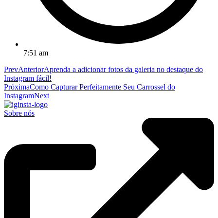
7:51 am
Prev
Anterior
Aprenda a adicionar fotos da galeria no destaque do
Instagram fácil!
Próxima
Como Capturar Perfeitamente Seu Carrossel do
Instagram
Next
Sobre nós