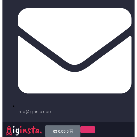
info@iginsta.com
R$
0,00
0