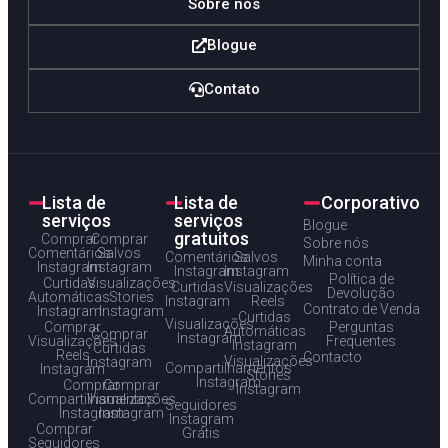
Sobre nós
Blogue
Contato
Lista de
Lista de
Corporativo
serviços
serviços
Blogue
gratuitos
Comprar
Comprar
Sobre nós
Comentários
Salvos
Comentários
Salvos
Minha conta
Instagram
Instagram
Instagram
Instagram
Política de
Curtidas
Visualizações
Curtidas
Visualizações
Devolução
Automáticas
Stories
Instagram
Reels
Contrato de Venda
Instagram
Instagram
Curtidas
Visualizações
Comprar
Perguntas
Automáticas
Comprar
Instagram
Visualizações
Frequentes
Instagram
Curtidas
Reels
Contacto
Visualizações
Instagram
Compartilhamentos
Instagram
Stories
Instagram
Comprar
Comprar
Instagram
Compartilhamentos
Visualizações
Seguidores
Instagram
Instagram
Instagram
Comprar
Grátis
Seguidores