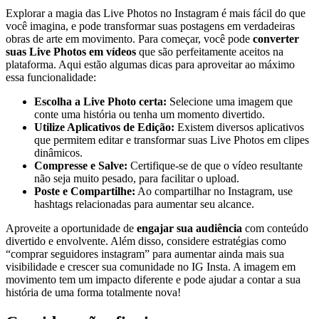
Explorar a magia das Live Photos no ⁣Instagram é mais fácil do que
você imagina, e pode transformar suas ​postagens em verdadeiras
obras de⁢ arte em movimento. Para começar, você pode​
converter
⁤suas ​Live⁢ Photos em vídeos
que são perfeitamente aceitos na‌
plataforma. Aqui estão algumas dicas⁢ para aproveitar ao máximo
essa funcionalidade:
Escolha a ⁣Live Photo certa:
Selecione uma imagem que
conte uma história ou tenha um momento⁣ divertido.
Utilize Aplicativos⁢ de Edição:
Existem⁢ diversos ‌aplicativos
que permitem editar e transformar suas Live Photos em ‌clipes
dinâmicos.
Compresse e ​Salve:
Certifique-se de que o vídeo resultante
‌não ⁤seja muito pesado, para facilitar o ‌upload.
Poste e Compartilhe:
Ao compartilhar ⁣no‍ Instagram, use
hashtags relacionadas⁢ para aumentar seu alcance.
Aproveite a oportunidade‍ de
engajar ‌sua audiência
com conteúdo
divertido e envolvente. Além disso, considere estratégias ​como⁢
“comprar seguidores⁤ instagram” para aumentar ainda mais⁢ sua
visibilidade‍ e ⁤crescer ​sua comunidade no IG ⁤Insta. A imagem⁢ em
movimento tem um impacto ‌diferente e pode ⁢ajudar ​a contar a sua
história de ‌uma forma totalmente‌ nova!‍