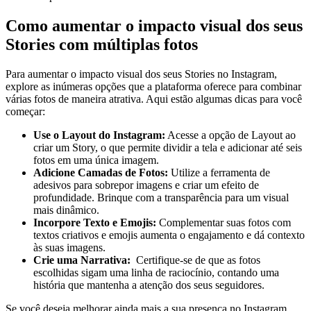
Como aumentar o impacto⁢ visual dos‌ seus
Stories com múltiplas fotos
Para aumentar ⁤o impacto visual dos seus Stories​ no Instagram,
explore ⁤as inúmeras‌ opções que a plataforma‌ oferece para combinar
várias fotos de maneira atrativa. Aqui ‌estão algumas dicas para você
começar:
Use o Layout do Instagram:
Acesse⁤ a opção de Layout ao
criar um Story, o​ que permite dividir a tela e adicionar até seis
fotos em ​uma única ‌imagem.
Adicione Camadas de Fotos:
‌Utilize a ferramenta de
adesivos para ⁤sobrepor imagens e ⁣criar‌ um efeito de
⁤profundidade. Brinque⁣ com a⁣ transparência para ⁣um⁣ visual
mais dinâmico.
Incorpore Texto⁣ e Emojis:
Complementar ⁢suas ‍fotos com
textos criativos e emojis aumenta o engajamento e dá ‍contexto
⁢às suas imagens.
Crie ⁤uma Narrativa:
⁢ Certifique-se‌ de que ⁢as fotos
escolhidas sigam uma linha de raciocínio, contando uma
história que mantenha⁤ a atenção dos seus seguidores.
Se você deseja melhorar ‌ainda mais ⁤a sua presença no Instagram,