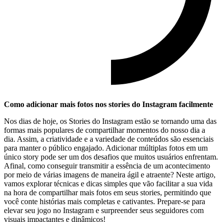
Como adicionar mais fotos⁤ nos stories‌ do Instagram facilmente
Nos ​dias de hoje, os‌ Stories ‌do Instagram estão se tornando uma ⁢das‌
formas ⁣mais populares de compartilhar ‍momentos do nosso dia a
dia. ⁤Assim,‌ a ‌criatividade e a variedade de conteúdos⁤ são essenciais
para manter o público engajado. Adicionar múltiplas fotos‌ em um
único story pode‍ ser⁤ um dos desafios que⁤ muitos ⁤usuários enfrentam.
Afinal, como‍ conseguir transmitir⁣ a⁣ essência de ​um acontecimento
por meio de⁤ várias⁤ imagens de ⁣maneira ágil ⁢e atraente? Neste artigo,
vamos explorar técnicas e ‍dicas simples que vão facilitar‍ a sua vida
na hora de compartilhar⁤ mais fotos em seus stories, permitindo que
você conte histórias mais completas e cativantes. Prepare-se para
‌elevar seu​ jogo ‌no Instagram e surpreender seus seguidores‌ com
⁢visuais ‍impactantes e dinâmicos!